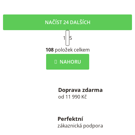
NAČÍST 24 DALŠÍCH
S
1
t
5
r
O
á
108
položek celkem
v
n
l
k
NAHORU
á
o
d
v
a
á
c
n
í
Doprava zdarma
í
od 11 990 Kč
p
r
v
k
Perfektní
y
zákaznická podpora
v