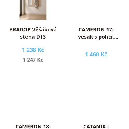
BRADOP Věšáková
CAMERON 17-
stěna D13
věšák s policí,
lamino dub
1 238 Kč
sonoma (ML)
1 460 Kč
(CARO17=1BALÍK)
1 247 Kč
(K150) NOVINKA
CAMERON 18-
CATANIA -