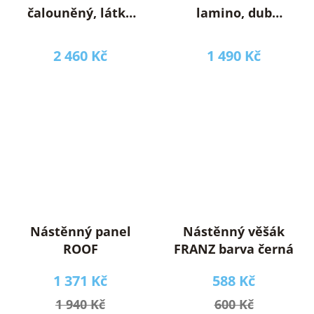
čalouněný, látka
lamino, dub
černá (ML)
artisan (ML)
(NEVIO06=1BALÍK)
(NEVIO07=1BALÍK)
2 460 Kč
1 490 Kč
(K150)NOVINKA
(K150)NOVINKA
Nástěnný panel
Nástěnný věšák
ROOF
FRANZ barva černá
1 371 Kč
588 Kč
1 940 Kč
600 Kč