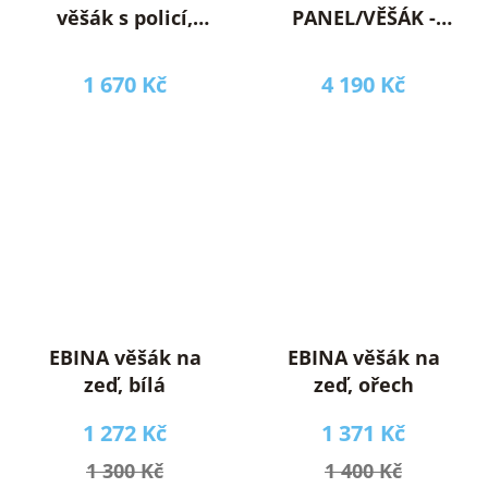
věšák s policí,
PANEL/VĚŠÁK -
lamino dub
lamino světlý
sonoma (ML)
modřín sibiu/dub
1 670 Kč
4 190 Kč
(CARO18=1BALÍK)
coast evoke
(K150) NOVINKA
(CelestoCELGP3=1BALÍ
(W) (K150)
NOVINKA
EBINA věšák na
EBINA věšák na
zeď, bílá
zeď, ořech
1 272 Kč
1 371 Kč
1 300 Kč
1 400 Kč