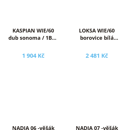
KASPIAN WIE/60
LOKSA WIE/60
dub sonoma / 1BAL
borovice bílá
/
anderson
1 904 Kč
2 481 Kč
NADIA 06 -věšák
NADIA 07 -věšák