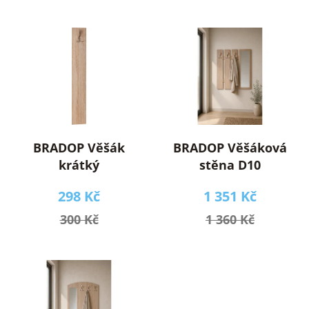
í
V
p
ý
r
p
o
i
d
s
u
p
k
r
t
o
ů
BRADOP Věšák
BRADOP Věšáková
d
krátký
stěna D10
u
298 Kč
1 351 Kč
k
t
300 Kč
1 360 Kč
ů