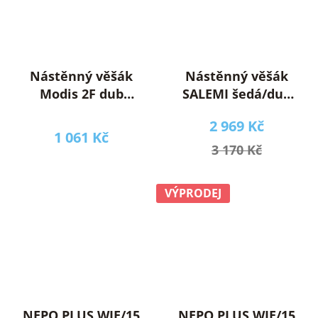
Nástěnný věšák
Nástěnný věšák
Modis 2F dub
SALEMI šedá/dub
sonoma
přírodní
2 969 Kč
1 061 Kč
3 170 Kč
VÝPRODEJ
NEPO PLUS WIE/15
NEPO PLUS WIE/15