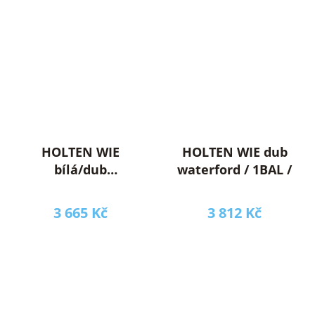
HOLTEN WIE
HOLTEN WIE dub
bílá/dub
waterford / 1BAL /
wotan/bílý lesk /
1BAL /
3 665 Kč
3 812 Kč