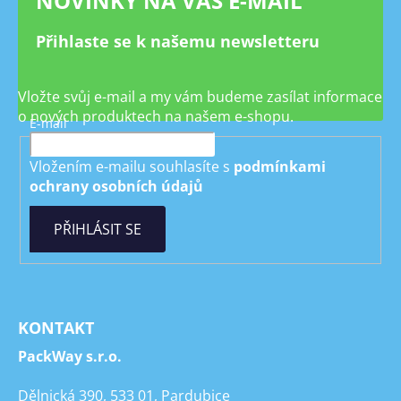
NOVINKY NA VÁŠ E-MAIL
Přihlaste se k našemu newsletteru
Vložte svůj e-mail a my vám budeme zasílat informace
o nových produktech na našem e-shopu.
E-mail
Vložením e-mailu souhlasíte s
podmínkami
ochrany osobních údajů
PŘIHLÁSIT SE
KONTAKT
PackWay s.r.o.
Dělnická 390, 533 01, Pardubice