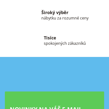
ý
p
Široký výběr
i
s
nábytku za rozumné ceny
u
Tisíce
spokojených zákazníků
Z
á
p
a
t
í