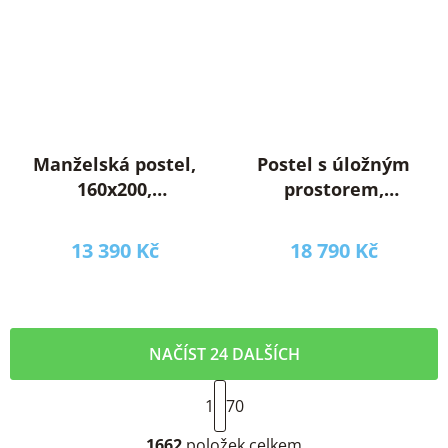
Manželská postel,
Postel s úložným
160x200,
prostorem,
šedohnědá Taupe,
160x200, béžová,
DOMCA
RUNOL
13 390 Kč
18 790 Kč
NAČÍST 24 DALŠÍCH
S
1
t
70
r
O
á
1662
položek celkem