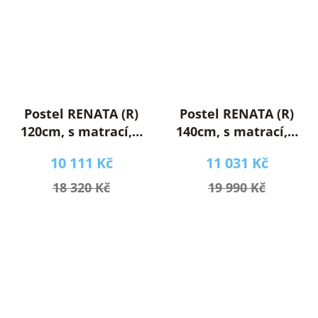
Postel RENATA (R)
Postel RENATA (R)
120cm, s matrací, s
140cm, s matrací, s
roštem a s
roštem a s
10 111 Kč
11 031 Kč
úložným
úložným
prostorem
prostorem
18 320 Kč
19 990 Kč