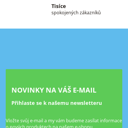
Tisíce
spokojených zákazníků
Z
á
p
a
t
í
NOVINKY NA VÁŠ E-MAIL
Přihlaste se k našemu newsletteru
Vložte svůj e-mail a my vám budeme zasílat informace
o nových produktech na našem e-shopu.