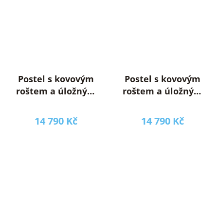
Postel s kovovým
Postel s kovovým
roštem a úložným
roštem a úložným
prostorem,
prostorem,
200x200, béžová,
200x200, šedá,
14 790 Kč
14 790 Kč
SORELA
SORELA