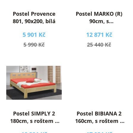
r
t
o
ů
Postel Provence
Postel MARKO (R)
d
801, 90x200, bílá
90cm, s
u
matracemi, s
5 901 Kč
12 871 Kč
k
roštem a s
t
úložným
5 990 Kč
25 440 Kč
ů
prostorem
Postel SIMPLY 2
Postel BIBIANA 2
180cm, s roštem a
160cm, s roštem a
s úložným
s úložným