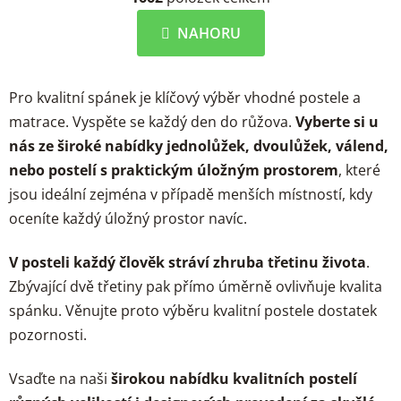
v
n
l
k
NAHORU
á
o
d
v
a
á
Pro kvalitní spánek je klíčový výběr vhodné postele a
c
n
í
í
matrace. Vyspěte se každý den do růžova.
Vyberte si u
p
nás ze široké nabídky jednolůžek, dvoulůžek, válend,
r
nebo postelí s praktickým úložným prostorem
, které
v
jsou ideální zejména v případě menších místností, kdy
k
y
oceníte každý úložný prostor navíc.
v
ý
V posteli každý člověk stráví zhruba třetinu života
.
p
Zbývající dvě třetiny pak přímo úměrně ovlivňuje kvalita
i
spánku. Věnujte proto výběru kvalitní postele dostatek
s
pozornosti.
u
Vsaďte na naši
širokou nabídku kvalitních postelí