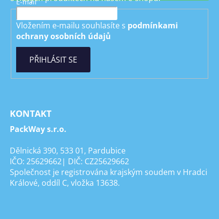
E-mail
Vložením e-mailu souhlasíte s
podmínkami
ochrany osobních údajů
PŘIHLÁSIT SE
KONTAKT
PackWay s.r.o.
Dělnická 390, 533 01, Pardubice
IČO: 25629662| DIČ: CZ25629662
Společnost je registrována krajským soudem v Hradci
Králové, oddíl C, vložka 13638.