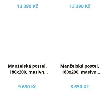
160x200, béžová,
160x200, šedá,
13 390 Kč
13 390 Kč
SORELA
SORELA
Manželská postel,
Manželská postel,
180x200, masivní
180x200, masivní
dřevo, přírodní,
dřevo, přírodní,
KIMIA
BEDIA
9 690 Kč
8 650 Kč