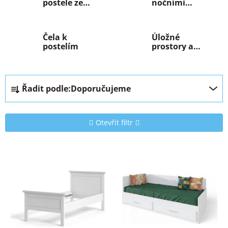
postele ze
nočními
skříně
stolky
Čela k
Úložné
postelím
prostory a
zásuvky k
postelím
Ř
Řadit podle:
Doporučujeme
a
z
e
Otevřít filtr
n
í
V
p
ý
r
p
o
i
d
s
u
p
k