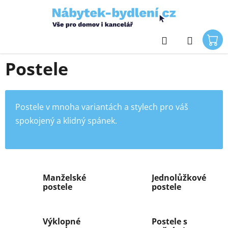
Přejít
na
obsah
Hledat
Domů
/
Ložnice
/
Postele
Postele
Postele v mnoha variantách a stylech pro váš
spokojený a klidný spánek.
Manželské
Jednolůžkové
postele
postele
Výklopné
Postele s