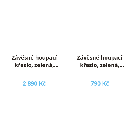
Závěsné houpací
Závěsné houpací
křeslo, zelená,
křeslo, zelená,
KLORIN NEW
SIESTA TYP 1
KLASIK CACOON
2 890 Kč
790 Kč
HAMMOCK