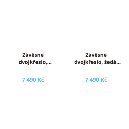
Závěsné
Závěsné
dvojkřeslo,
dvojkřeslo, šedá,
měděná/hnědá/krémová,
DALVEA 2 NEW
DALVEA 2 NEW
7 490 Kč
7 490 Kč