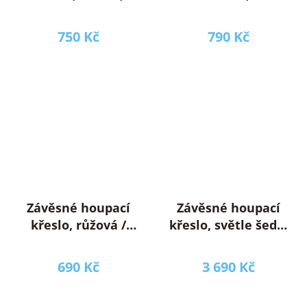
NIKOLO NEW
modrá/oranžová,
SIESTA TYP 1
750 Kč
790 Kč
Závěsné houpací
Závěsné houpací
křeslo, růžová /
křeslo, světle šedá,
vzor plameňák,
KLORIN NEW BIG
SIESTA TYP 2
SIZE CACOON
690 Kč
3 690 Kč
HAMMOCK