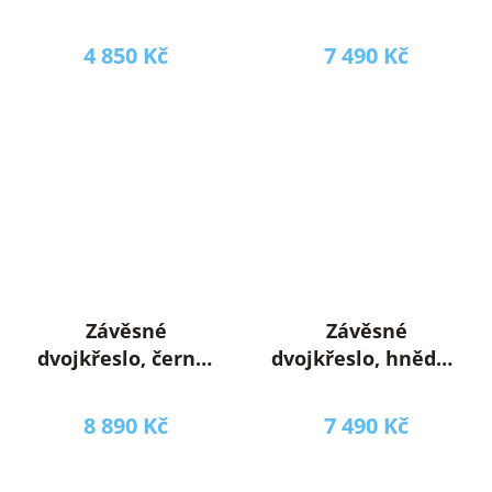
hnědá/tmavě šedá,
bílá/vzor květiny,
LAMIA
DALVEA 2 NEW
4 850 Kč
7 490 Kč
Závěsné
Závěsné
dvojkřeslo, černá/
dvojkřeslo, hnědá /
šedá/tmavě šedá,
krémová, DALVEA 2
DAKAN NEW
NEW
8 890 Kč
7 490 Kč