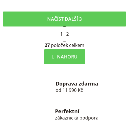
NAČÍST DALŠÍ 3
S
1
t
2
r
O
á
27
položek celkem
v
n
l
k
NAHORU
á
o
d
v
a
á
c
n
í
Doprava zdarma
í
od 11 990 Kč
p
r
v
k
Perfektní
y
zákaznická podpora
v