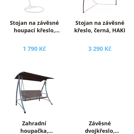
u
p
k
r
t
o
ů
Stojan na závěsné
Stojan na závěsné
d
houpací křeslo,
křeslo, černá, HAKI
u
bílá, OTAN NEW
k
TYP 2
1 790 Kč
3 290 Kč
t
ů
Zahradní
Závěsné
houpačka,
dvojkřeslo,