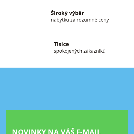
ý
p
Široký výběr
i
s
nábytku za rozumné ceny
u
Tisíce
spokojených zákazníků
Z
á
p
a
t
í
NOVINKY NA VÁŠ E-MAIL