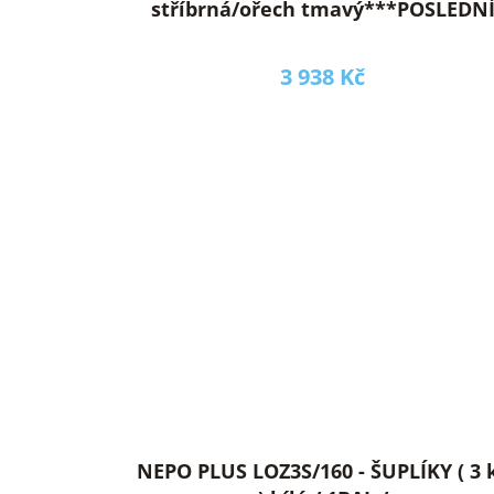
stříbrná/ořech tmavý***POSLEDN
KUS
3 938 Kč
NEPO PLUS LOZ3S/160 - ŠUPLÍKY ( 3 ks