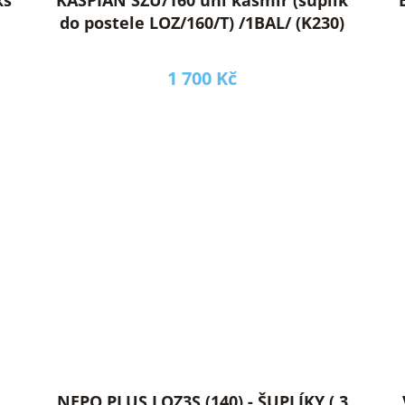
do postele LOZ/160/T) /1BAL/ (K230)
1 700 Kč
NEPO PLUS LOZ3S (140) - ŠUPLÍKY ( 3