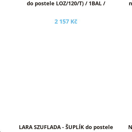
do postele LOZ/120/T) / 1BAL /
n
2 157 Kč
LARA SZUFLADA - ŠUPLÍK do postele
NE