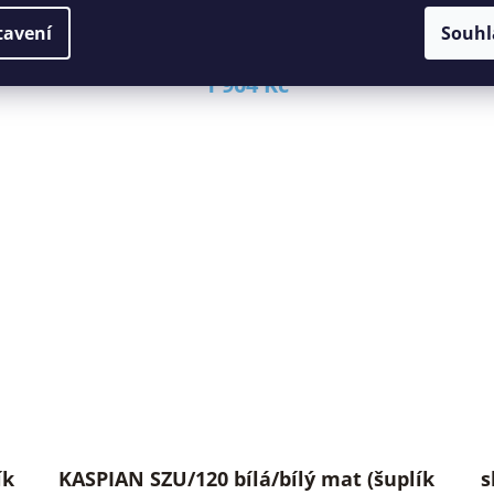
do postele LOZ/160/T)
tavení
Souhl
1 904 Kč
KASPIAN SZU/120 bílá/bílý mat (šuplík
s