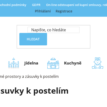
chodní podmínky
GDPR
On-line odstoupení od kupní smlouvy, r
Přihlášení
Registrace
HLEDAT
Jídelna
Kuchyně
né prostory a zásuvky k postelím
ásuvky k postelím