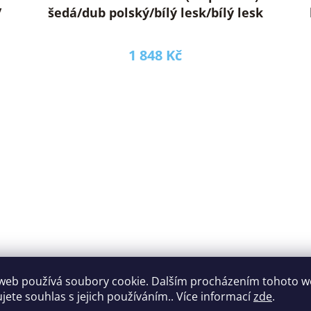
/
šedá/dub polský/bílý lesk/bílý lesk
1 848 Kč
web používá soubory cookie. Dalším procházením tohoto 
ujete souhlas s jejich používáním.. Více informací
zde
.
ý
KASPIAN SZU/160 dub sonoma (šuplík