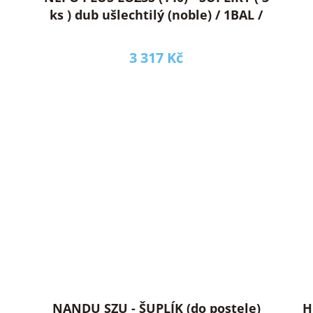
ks ) dub ušlechtilý (noble) / 1BAL /
3 317 Kč
NANDU SZU - ŠUPLÍK (do postele)
H