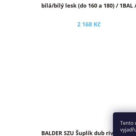
bílá/bílý lesk (do 160 a 180) / 1BAL 
2 168 Kč
Tento 
vyjadř
BALDER SZU Šuplík dub riviéra/bíl