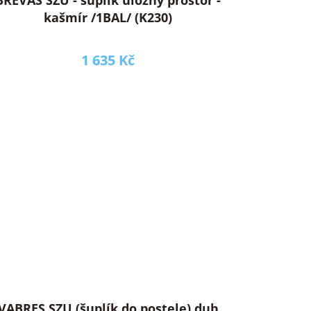
kašmír /1BAL/ (K230)
1 635 Kč
VABRES SZU (šuplík do postele) dub