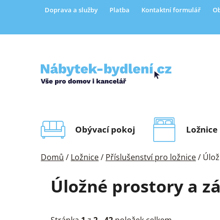
Přejít
Doprava a služby
Platba
Kontaktní formulář
Ob
na
obsah
Obývací pokoj
Ložnice
Domů
/
Ložnice
/
Příslušenství pro ložnice
/
Úlož
Úložné prostory a z
Stránka
1
z
2
-
42
položek celkem