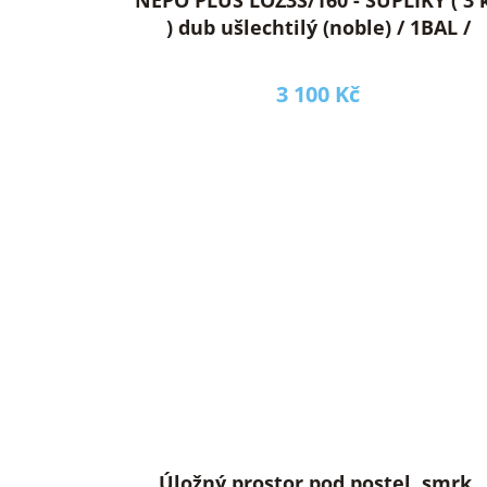
ů
) dub ušlechtilý (noble) / 1BAL /
3 100 Kč
Úložný prostor pod postel, smrk,