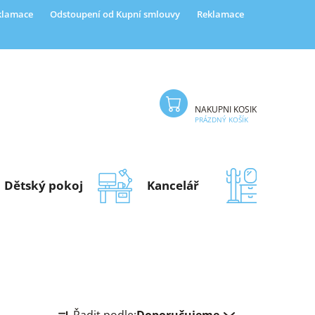
eklamace
Odstoupení od Kupní smlouvy
Reklamace
NÁKUPNÍ KOŠÍK
PRÁZDNÝ KOŠÍK
Dětský pokoj
Kancelář
Předsí
Ř