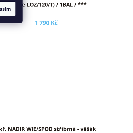
postele LOZ/120/T) / 1BAL / ***
asím
1 790 Kč
kř. NADIR WIE/SPOD stříbrná - věšák