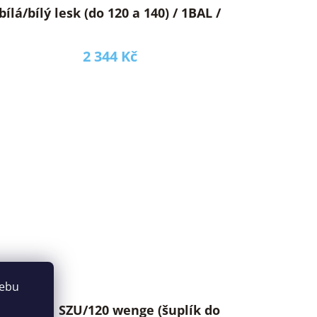
bílá/bílý lesk (do 120 a 140) / 1BAL /
2 344 Kč
webu
KASPIAN SZU/120 wenge (šuplík do