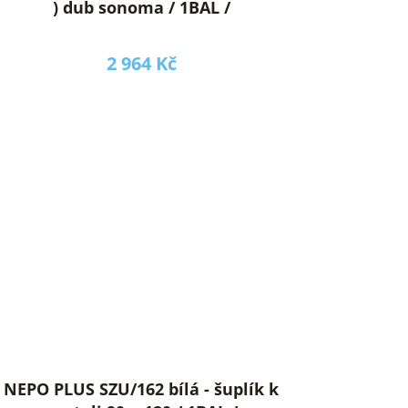
) dub sonoma / 1BAL /
2 964 Kč
NEPO PLUS SZU/162 bílá - šuplík k