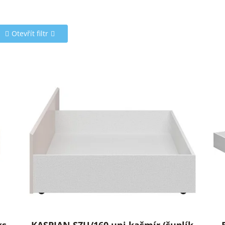
Otevřít filtr
KASPIAN SZU/160 uni kašmír (šuplík