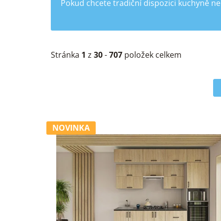
Pokud chcete tradiční dispozici kuchyně ne
Stránka
1
z
30
-
707
položek celkem
V
NOVINKA
ý
p
i
s
p
r
o