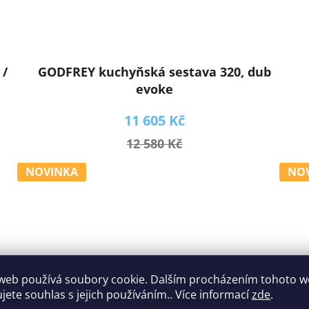
 /
GODFREY kuchyňská sestava 320, dub
evoke
11 605 Kč
12 580 Kč
NOVINKA
NO
web používá soubory cookie. Dalším procházením tohoto 
ujete souhlas s jejich používáním.. Více informací
zde
.