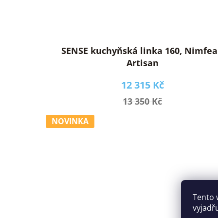
SENSE kuchyňská linka 160, Nimfea
Artisan
12 315 Kč
13 350 Kč
NOVINKA
Tento 
vyjadř