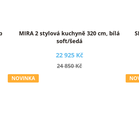
b
MIRA 2 stylová kuchyně 320 cm, bílá
S
soft/šedá
22 925 Kč
24 850 Kč
NOVINKA
NO