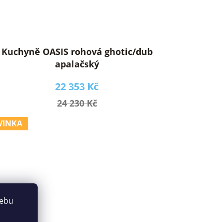
Kuchyně OASIS rohová ghotic/dub
apalačský
22 353 Kč
24 230 Kč
VINKA
webu