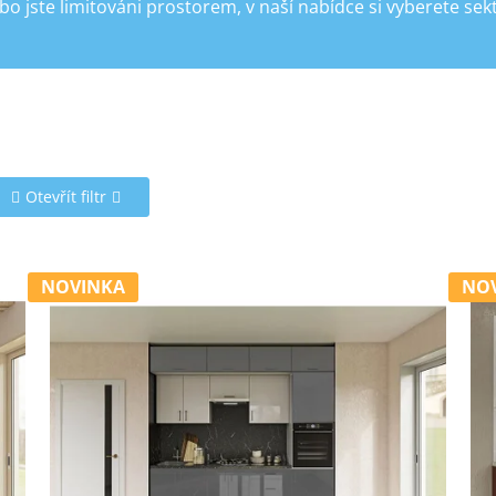
bo jste limitováni prostorem, v naší nabídce si vyberete se
Otevřít filtr
NOVINKA
NO