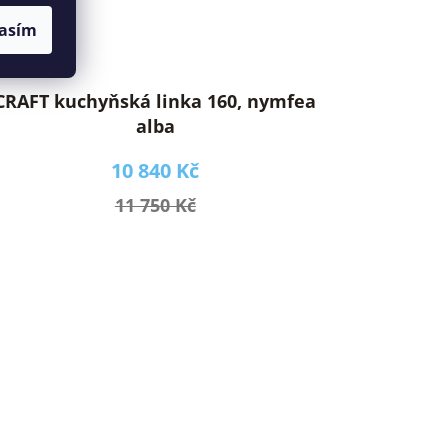
asím
CRAFT kuchyňská linka 160, nymfea
alba
10 840 Kč
11 750 Kč