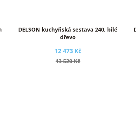
a
DELSON kuchyňská sestava 240, bílé
dřevo
12 473 Kč
13 520 Kč