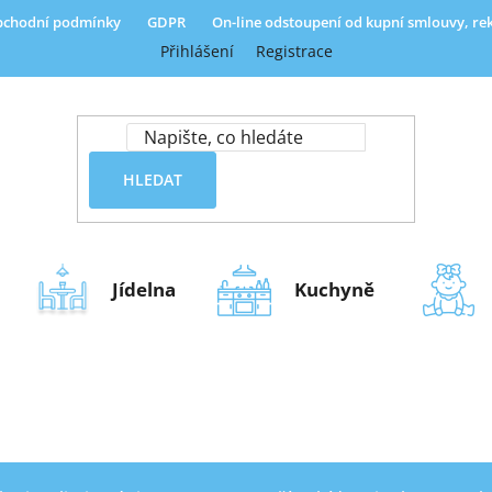
chodní podmínky
GDPR
On-line odstoupení od kupní smlouvy, r
Přihlášení
Registrace
HLEDAT
Jídelna
Kuchyně