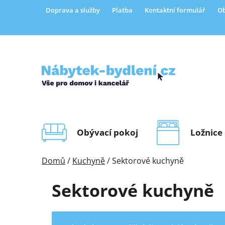
Přejít
Doprava a služby
Platba
Kontaktní formulář
Ob
na
obsah
Obývací pokoj
Ložnice
Domů
/
Kuchyně
/
Sektorové kuchyně
Sektorové kuchyně