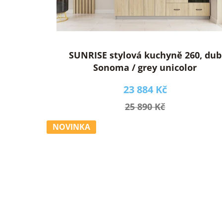
d
u
k
t
ů
SUNRISE stylová kuchyně 260, dub
Sonoma / grey unicolor
23 884 Kč
25 890 Kč
NOVINKA