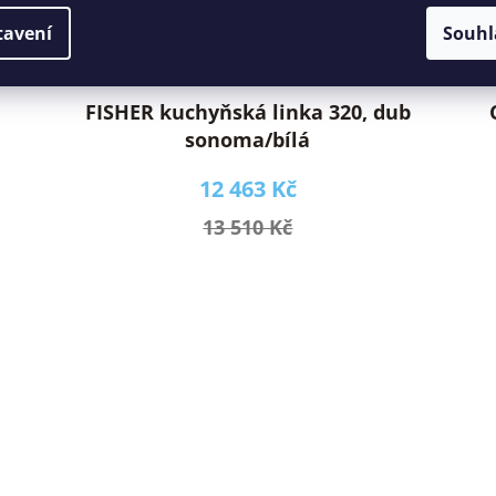
tavení
Souhl
FISHER kuchyňská linka 320, dub
sonoma/bílá
12 463 Kč
13 510 Kč