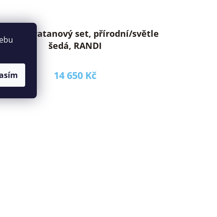
ahradní ratanový set, přírodní/světle
webu
šedá, RANDI
14 650 Kč
asím