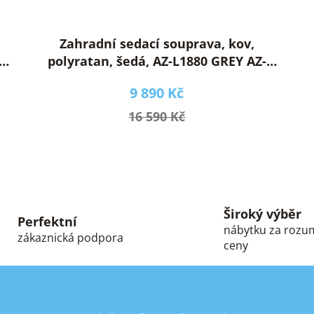
Zahradní sedací souprava, kov,
-
polyratan, šedá, AZ-L1880 GREY AZ-
L1880 GREY
9 890 Kč
16 590 Kč
O
v
l
á
d
Široký výběr
Perfektní
a
nábytku za roz
zákaznická podpora
c
ceny
í
p
r
v