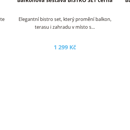
ete
Elegantní bistro set, který promění balkon,
terasu i zahradu v místo s...
1 299 Kč