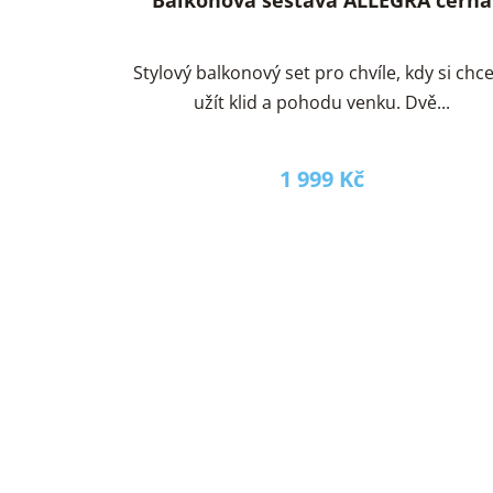
ů
Stylový balkonový set pro chvíle, kdy si chc
užít klid a pohodu venku. Dvě...
1 999 Kč