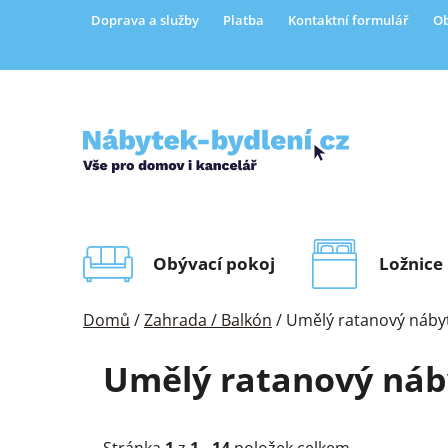
Přejít
Doprava a služby
Platba
Kontaktní formulář
Ob
na
obsah
Obývací pokoj
Ložnice
Domů
/
Zahrada / Balkón
/
Umělý ratanový náby
Umělý ratanový náb
Stránka
1
z
1
-
14
položek celkem