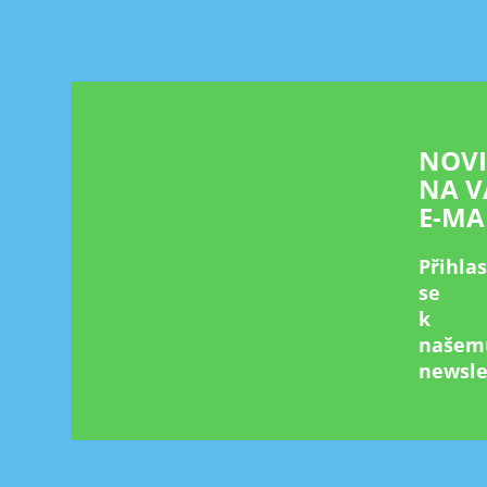
p
a
t
í
NOV
NA V
E-MA
Přihla
se
k
našem
newsle