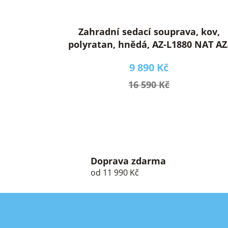
Zahradní sedací souprava, kov,
polyratan, hnědá, AZ-L1880 NAT AZ
L1880 NAT
9 890 Kč
16 590 Kč
Doprava zdarma
od 11 990 Kč
Z
á