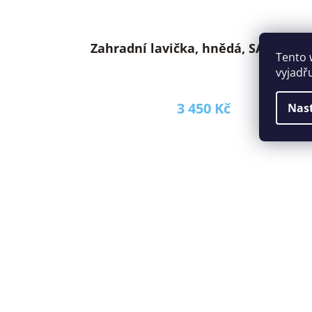
Zahradní lavička, hnědá, SABA TYP 
Tento 
vyjadř
3 450 Kč
Nas