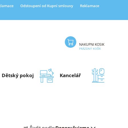
eklamace
Odstoupení od Kupní smlouvy
Reklamace
NÁKUPNÍ KOŠÍK
PRÁZDNÝ KOŠÍK
Dětský pokoj
Kancelář
Předsí
Ř