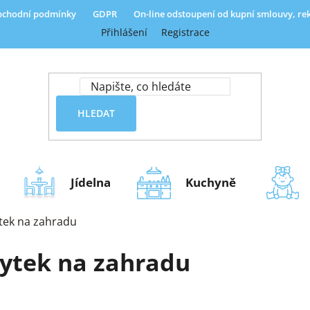
chodní podmínky
GDPR
On-line odstoupení od kupní smlouvy, r
Přihlášení
Registrace
HLEDAT
Jídelna
Kuchyně
tek na zahradu
ytek na zahradu