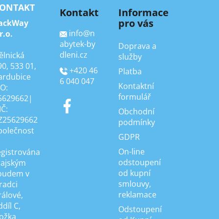
ONTAKT
Kontakt
Informace
pro vás
ackWay
info
@
n
r.o.
abytek-by
Doprava a
dleni.cz
ělnická
služby
90, 533 01,
+420 46
Platba
ardubice
6 040 047
Kontaktní
ČO:
formulář
5629662|
IČ:
Obchodní
Z25629662
podmínky
polečnost
GDPR
On-line
egistrována
odstoupení
rajským
od kupní
oudem v
smlouvy,
radci
reklamace
rálové,
díl C,
Odstoupení
ložka