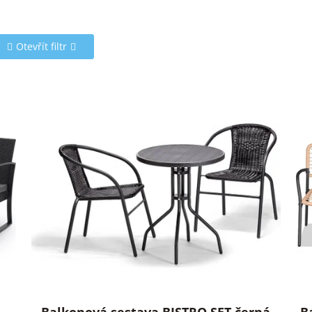
Otevřít filtr
Balkonová sestava BISTRO SET černá
B