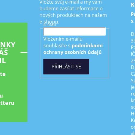
Vložte svůj e-mail a my vám
k
K
budeme zasílat informace o
y
P
nových produktech na našem
v
s.
e-shopu.
ý
E-mail
p
D
i
Vložením e-mailu
3
s
INKY
souhlasíte s
podmínkami
P
u
ÁŠ
ochrany osobních údajů
I
IL
2
PŘIHLÁSIT SE
D
ste
C
S
je
r
u
k
tteru
s
H
K
od
v