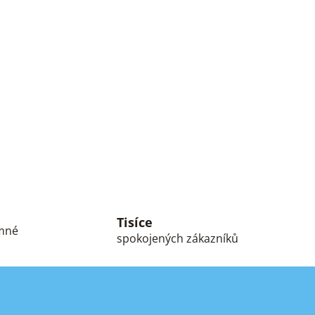
Tisíce
umné
spokojených zákazníků