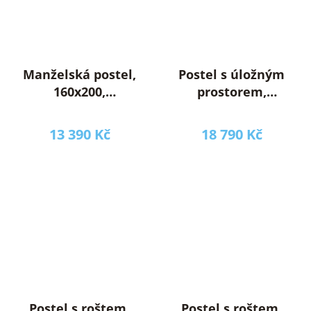
Manželská postel,
Postel s úložným
160x200,
prostorem,
šedohnědá Taupe,
160x200, béžová,
DOMCA
RUNOL
13 390 Kč
18 790 Kč
Postel s roštem,
Postel s roštem,