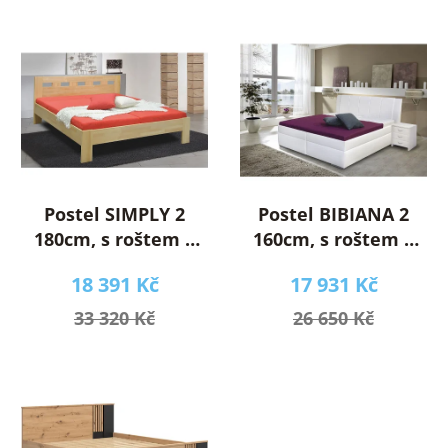
í
V
p
ý
r
p
o
i
d
s
u
p
k
r
t
o
ů
Postel SIMPLY 2
Postel BIBIANA 2
d
180cm, s roštem a
160cm, s roštem a
u
s úložným
s úložným
18 391 Kč
17 931 Kč
k
prostorem
prostorem
t
33 320 Kč
26 650 Kč
ů