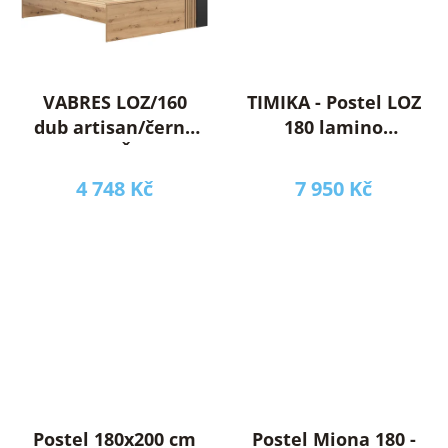
VABRES LOZ/160
TIMIKA - Postel LOZ
dub artisan/černá
180 lamino
BEZ ROŠTU A
Borovice bílá/ dub
MATRACE / 2BAL /
sonoma tmavý -
4 748 Kč
7 950 Kč
včetně roštu (Tina -
BALÍKŮ )(UG)
***poslední kusy
Postel 180x200 cm
Postel Miona 180 -