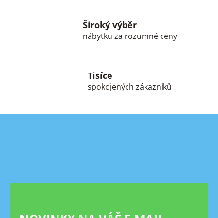
ý
p
Široký výběr
i
s
nábytku za rozumné ceny
u
Tisíce
spokojených zákazníků
Z
á
p
a
t
í