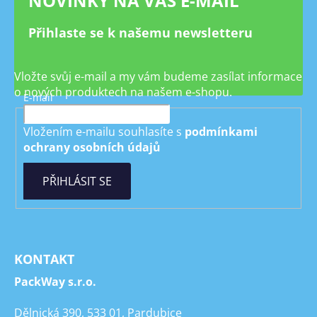
NOVINKY NA VÁŠ E-MAIL
Přihlaste se k našemu newsletteru
Vložte svůj e-mail a my vám budeme zasílat informace
o nových produktech na našem e-shopu.
E-mail
Vložením e-mailu souhlasíte s
podmínkami
ochrany osobních údajů
PŘIHLÁSIT SE
KONTAKT
PackWay s.r.o.
Dělnická 390, 533 01, Pardubice