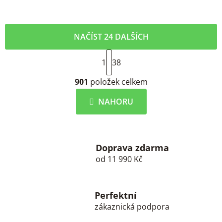
NAČÍST 24 DALŠÍCH
S
1
t
38
r
O
á
901
položek celkem
v
n
l
k
NAHORU
á
o
d
v
a
á
c
n
í
Doprava zdarma
í
od 11 990 Kč
p
r
v
k
Perfektní
y
zákaznická podpora
v