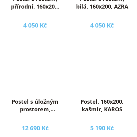
přírodní, 160x200,
bílá, 160x200, AZRA
AZRA
4 050 Kč
4 050 Kč
Postel s úložným
Postel, 160x200,
prostorem,
kašmír, KAROS
160x200,
kašmír/dub evoke,
12 690 Kč
5 190 Kč
KAROS