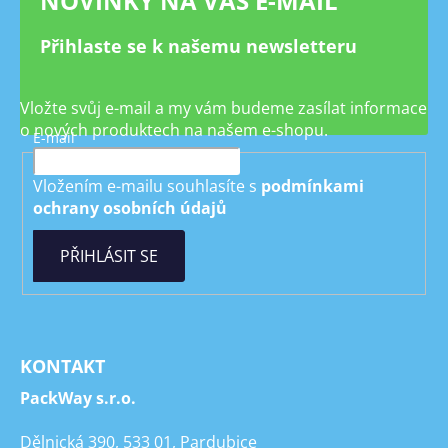
NOVINKY NA VÁŠ E-MAIL
Přihlaste se k našemu newsletteru
Vložte svůj e-mail a my vám budeme zasílat informace
o nových produktech na našem e-shopu.
E-mail
Vložením e-mailu souhlasíte s
podmínkami
ochrany osobních údajů
PŘIHLÁSIT SE
KONTAKT
PackWay s.r.o.
Dělnická 390, 533 01, Pardubice