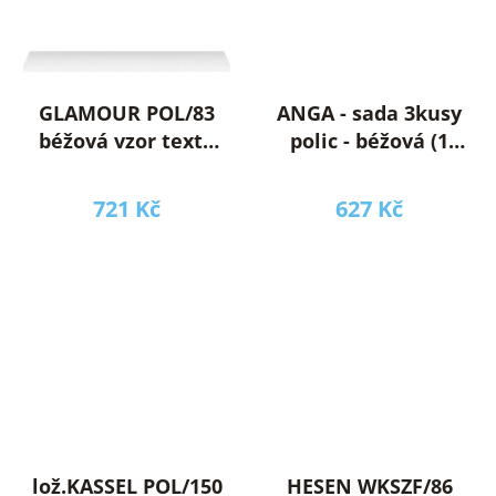
GLAMOUR POL/83
ANGA - sada 3kusy
béžová vzor textil
polic - béžová (1
(sada 2ks polic ) /
balík ) =Novinka
1BAL /
721 Kč
627 Kč
lož.KASSEL POL/150
HESEN WKSZF/86