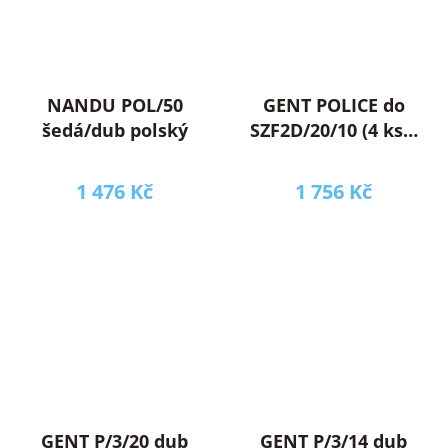
NANDU POL/50
GENT POLICE do
šedá/dub polský
SZF2D/20/10 (4 ks v
balení) dub stirling
1 476 Kč
1 756 Kč
GENT P/3/20 dub
GENT P/3/14 dub