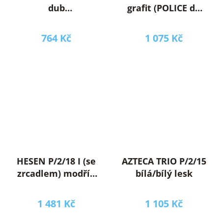
dub
grafit (POLICE do
monastery/dub
SZF2D1S/20/10)
černý
764 Kč
1 075 Kč
HESEN P/2/18 I (se
AZTECA TRIO P/2/15
zrcadlem) modřín
bílá/bílý lesk
sibiu
světlý/borovice
1 481 Kč
1 105 Kč
larico***