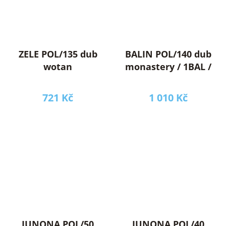
ZELE POL/135 dub
BALIN POL/140 dub
wotan
monastery / 1BAL /
721 Kč
1 010 Kč
JUNONA POL/50
JUNONA POL/40