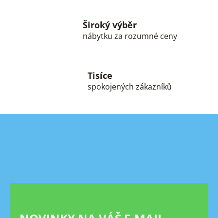
ý
p
Široký výběr
i
s
nábytku za rozumné ceny
u
Tisíce
spokojených zákazníků
Z
á
p
a
t
í