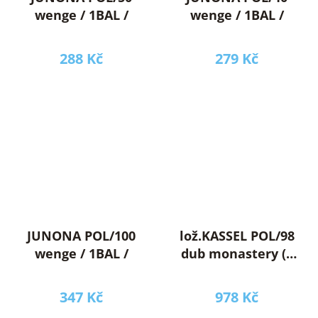
wenge / 1BAL /
wenge / 1BAL /
288 Kč
279 Kč
JUNONA POL/100
lož.KASSEL POL/98
wenge / 1BAL /
dub monastery (2
ks v balení) do
skříně SZF/270
347 Kč
978 Kč