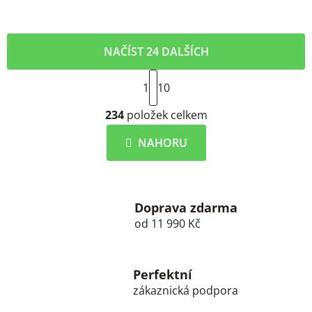
NAČÍST 24 DALŠÍCH
S
1
t
10
r
O
á
234
položek celkem
v
n
l
k
NAHORU
á
o
d
v
a
á
c
n
í
Doprava zdarma
í
od 11 990 Kč
p
r
v
k
Perfektní
y
zákaznická podpora
v