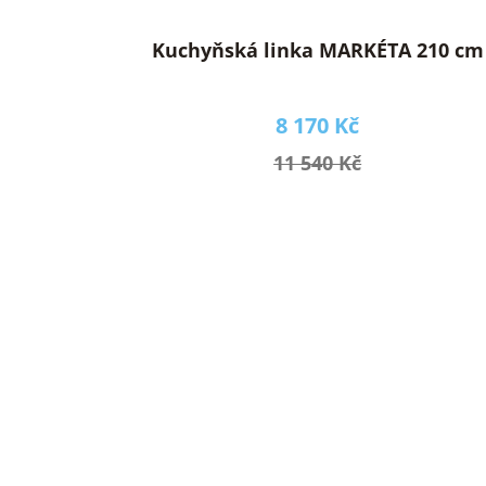
t
ů
Kuchyňská linka MARKÉTA 210 cm
8 170 Kč
11 540 Kč