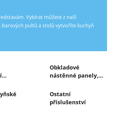
představám. Vybírat můžete z naší
barových pultů a stolů vytvoříte kuchyň
Obkladové
í
nástěnné panely,
zástěny
hyňské
Ostatní
příslušenství