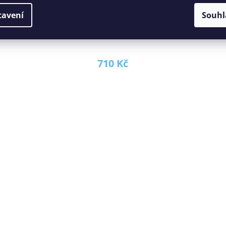
tavení
Souhl
Pracovní deska 50 cm stone
710 Kč