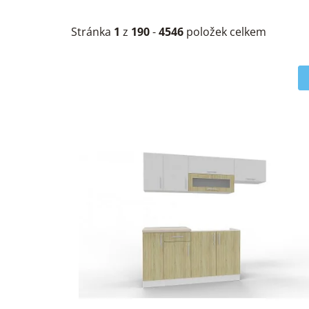
Stránka
1
z
190
-
4546
položek celkem
V
ý
p
i
s
p
r
o
d
u
k