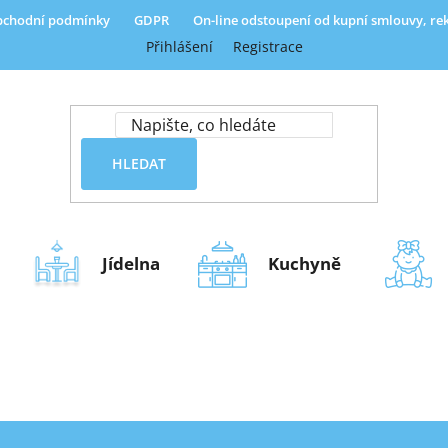
chodní podmínky
GDPR
On-line odstoupení od kupní smlouvy, r
Přihlášení
Registrace
HLEDAT
Jídelna
Kuchyně