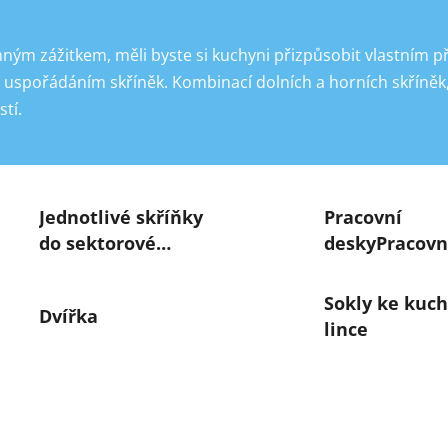
mným zážitkem, měli byste si kuchyni přizpůsobit vlastním 
uspořádáním skříněk. Kombinací dolních a horních skříněk, 
tí.
Jednotlivé skříňky
Pracovní
do sektorové
deskyPracovn
kuchyně
desky
Sokly ke kuc
Dvířka
lince