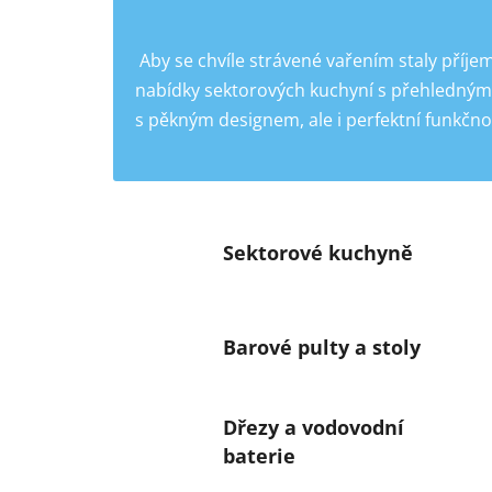
Aby se chvíle strávené vařením staly příje
nabídky sektorových kuchyní s přehledným 
s pěkným designem, ale i perfektní funkčnos
Sektorové kuchyně
Barové pulty a stoly
Dřezy a vodovodní
baterie