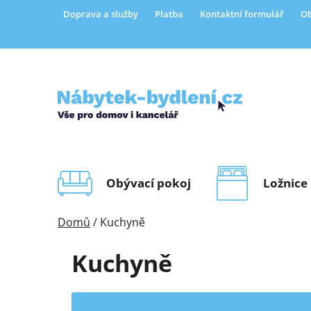
Přejít
Doprava a služby
Platba
Kontaktní formulář
Ob
na
obsah
Obývací pokoj
Ložnice
Domů
/
Kuchyně
Kuchyně