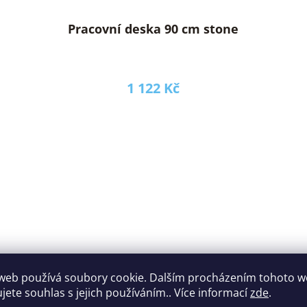
Pracovní deska 90 cm stone
1 122 Kč
web používá soubory cookie. Dalším procházením tohoto 
ujete souhlas s jejich používáním.. Více informací
zde
.