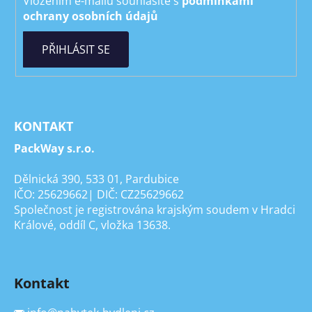
Vložením e-mailu souhlasíte s
podmínkami
ochrany osobních údajů
PŘIHLÁSIT SE
KONTAKT
PackWay s.r.o.
Dělnická 390, 533 01, Pardubice
IČO: 25629662| DIČ: CZ25629662
Společnost je registrována krajským soudem v Hradci
Králové, oddíl C, vložka 13638.
Kontakt