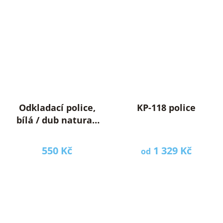
Odkladací police,
KP-118 police
bílá / dub natural,
AVENO
550 Kč
1 329 Kč
od