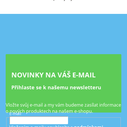
Z
á
p
a
t
í
NOVINKY NA VÁŠ E-MAIL
Přihlaste se k našemu newsletteru
Vložte svůj e-mail a my vám budeme zasílat informace
o nových produktech na našem e-shopu.
E-mail