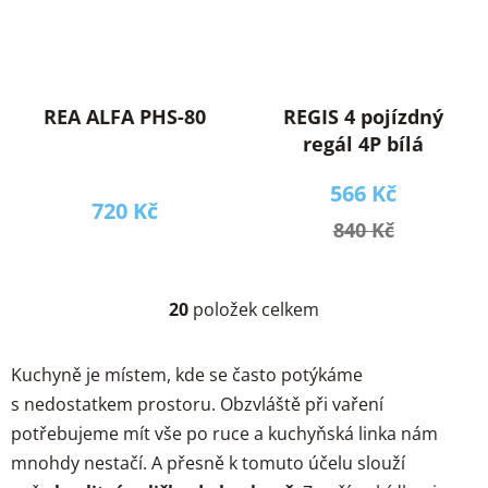
REA ALFA PHS-80
REGIS 4 pojízdný
regál 4P bílá
566 Kč
720 Kč
840 Kč
20
položek celkem
O
v
l
Kuchyně je místem, kde se často potýkáme
á
s nedostatkem prostoru. Obzvláště při vaření
d
potřebujeme mít vše po ruce a kuchyňská linka nám
a
c
mnohdy nestačí. A přesně k tomuto účelu slouží
í