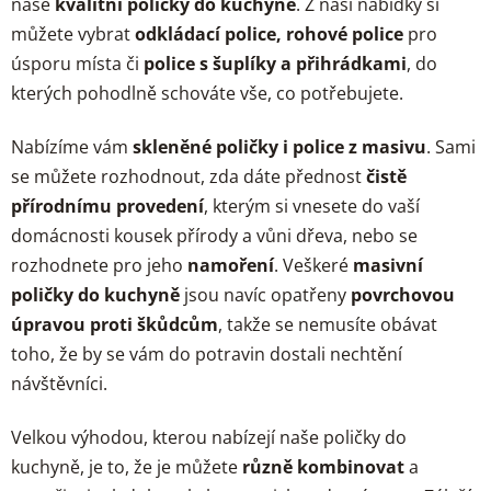
naše
kvalitní poličky do kuchyně
. Z naší nabídky si
p
můžete vybrat
odkládací police, rohové police
pro
r
úsporu místa či
police s šuplíky a přihrádkami
, do
v
kterých pohodlně schováte vše, co potřebujete.
k
y
v
Nabízíme vám
skleněné poličky i police z masivu
. Sami
ý
se můžete rozhodnout, zda dáte přednost
čistě
p
přírodnímu provedení
, kterým si vnesete do vaší
i
domácnosti kousek přírody a vůni dřeva, nebo se
s
u
rozhodnete pro jeho
namoření
. Veškeré
masivní
poličky do kuchyně
jsou navíc opatřeny
povrchovou
úpravou proti škůdcům
, takže se nemusíte obávat
toho, že by se vám do potravin dostali nechtění
návštěvníci.
Velkou výhodou, kterou nabízejí naše poličky do
kuchyně, je to, že je můžete
různě kombinovat
a