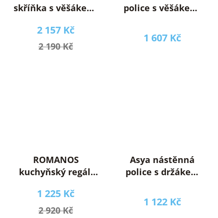
skříňka s věšákem,
police s věšákem,
antracit
bílá
2 157 Kč
1 607 Kč
2 190 Kč
ROMANOS
Asya nástěnná
kuchyňský regál,
police s držákem
bílá
na útěrky, bílá
1 225 Kč
1 122 Kč
2 920 Kč