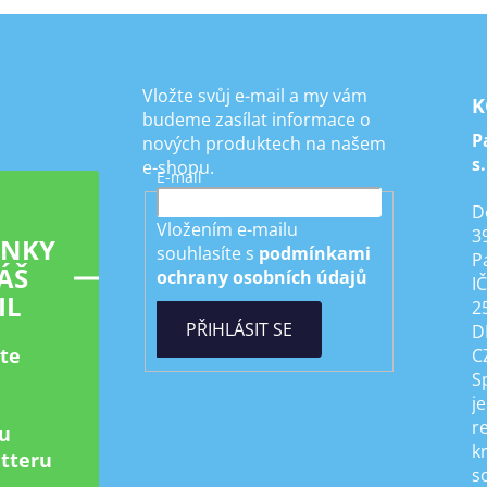
Vložte svůj e-mail a my vám
K
budeme zasílat informace o
P
nových produktech na našem
s.
e-shopu.
E-mail
D
Vložením e-mailu
3
INKY
souhlasíte s
podmínkami
P
ÁŠ
ochrany osobních údajů
I
IL
2
PŘIHLÁSIT SE
D
ste
C
S
je
r
u
k
tteru
s