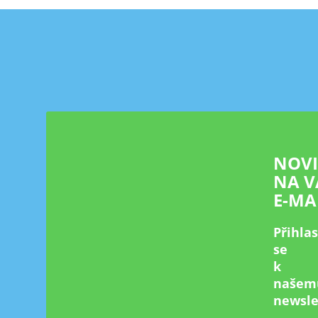
Z
á
p
a
t
í
NOV
NA V
E-MA
Přihla
se
k
našem
newsle