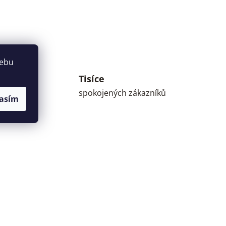
webu
Tisíce
umné
spokojených zákazníků
asím