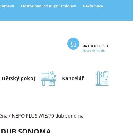
eklamace
Odstoupení od Kupní smlouvy
Reklamace
NÁKUPNÍ KOŠÍK
PRÁZDNÝ KOŠÍK
Dětský pokoj
Kancelář
Předsí
těna
/
NEPO PLUS WIE/70 dub sonoma
0 DUB SONOMA