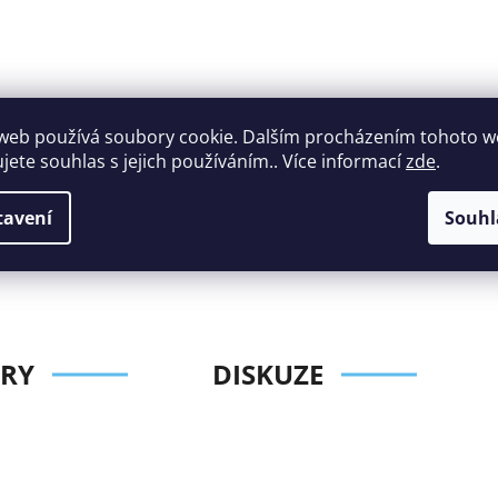
web používá soubory cookie. Dalším procházením tohoto 
Široký výběr
ujete souhlas s jejich používáním.. Více informací
zde
.
Perfektní
nábytku za roz
zákaznická podpora
tavení
Souhl
ceny
RY
DISKUZE