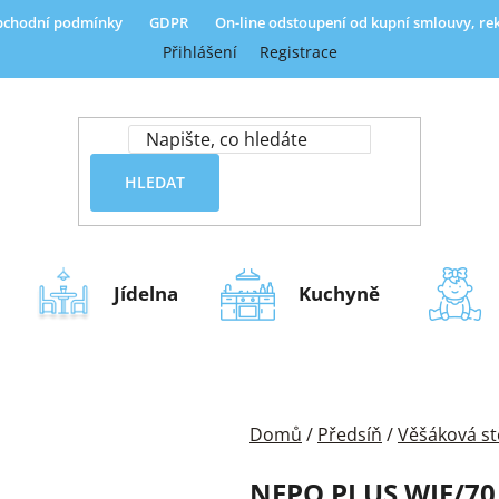
chodní podmínky
GDPR
On-line odstoupení od kupní smlouvy, r
Přihlášení
Registrace
HLEDAT
Jídelna
Kuchyně
Domů
/
Předsíň
/
Věšáková s
NEPO PLUS WIE/7