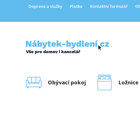
Přejít
Doprava a služby
Platba
Kontaktní formulář
Ob
na
obsah
Obývací pokoj
Ložnice