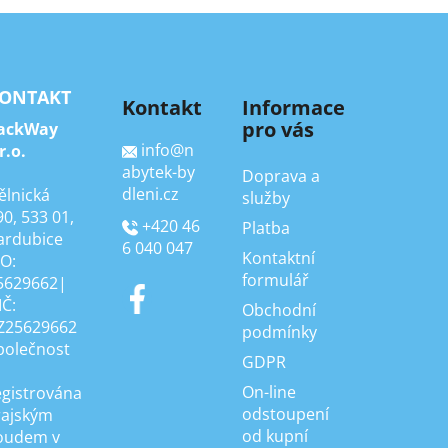
ONTAKT
Kontakt
Informace
pro vás
ackWay
info
@
n
r.o.
abytek-by
Doprava a
dleni.cz
ělnická
služby
90, 533 01,
+420 46
Platba
ardubice
6 040 047
Kontaktní
ČO:
formulář
5629662|
IČ:
Obchodní
Z25629662
podmínky
polečnost
GDPR
On-line
egistrována
odstoupení
rajským
od kupní
oudem v