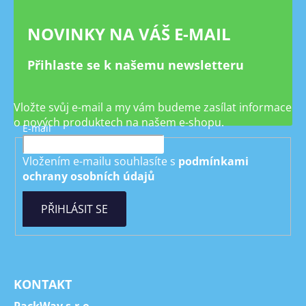
NOVINKY NA VÁŠ E-MAIL
Přihlaste se k našemu newsletteru
Vložte svůj e-mail a my vám budeme zasílat informace
o nových produktech na našem e-shopu.
E-mail
Vložením e-mailu souhlasíte s
podmínkami
ochrany osobních údajů
PŘIHLÁSIT SE
KONTAKT
PackWay s.r.o.