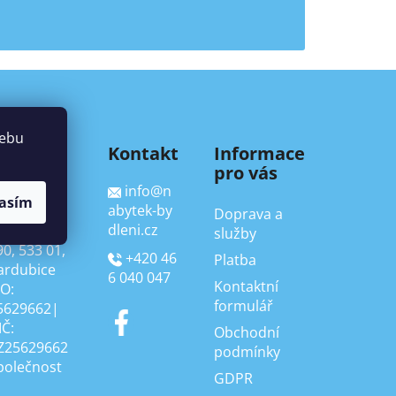
webu
ONTAKT
Kontakt
Informace
pro vás
ackWay
info
@
n
r.o.
asím
abytek-by
Doprava a
dleni.cz
ělnická
služby
90, 533 01,
+420 46
Platba
ardubice
6 040 047
Kontaktní
ČO:
formulář
5629662|
IČ:
Obchodní
Z25629662
podmínky
polečnost
GDPR