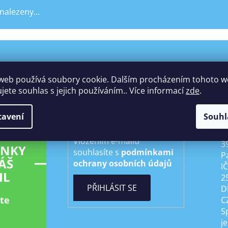
nalezeny...
Vložte svůj e-mail a my vám
web používá soubory cookie. Dalším procházením tohoto 
K
budeme zasílat informace o
ujete souhlas s jejich používáním.. Více informací
zde
.
P
nových produktech na našem
s.
e-shopu.
tavení
Souhl
E-mail
D
Vložením e-mailu
3
INKY
souhlasíte s
podmínkami
P
ÁŠ
ochrany osobních údajů
I
IL
2
PŘIHLÁSIT SE
D
ste
C
S
je