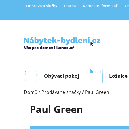
Přejít
Doprava a služby
Platba
Kontaktní formulář
Ob
na
obsah
Obývací pokoj
Ložnice
Domů
/
Prodávané značky
/
Paul Green
Paul Green