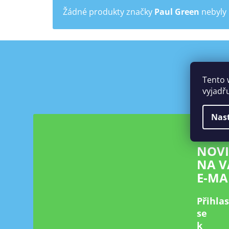
Žádné produkty značky
Paul Green
nebyly 
Z
á
Tento 
p
vyjadř
a
t
Nas
í
NOV
NA V
E-MA
Přihla
se
k