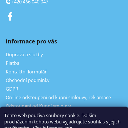
+420 466 040 047
Informace pro vás
Doprava a služby
Platba
Kontaktní formulář
Obchodní podmínky
GDPR
On-line odstoupení od kupní smlouvy, reklamace
Odstoupení od Kupní smlouvy
Reklamace
Tento web používá soubory cookie. Dalším
procházením tohoto webu vyjadřujete souhlas s jejich