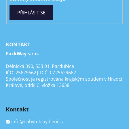
PŘIHLÁSIT SE
KONTAKT
PackWay s.r.o.
Dělnická 390, 533 01, Pardubice
IČO: 25629662| DIČ: CZ25629662
Společnost je registrována krajským soudem v Hradci
Králové, oddíl C, vložka 13638.
Kontakt
info
@
nabytek-bydleni.cz