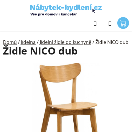
Přejít
na
obsah
Hledat
Domů
/
Jídelna
/
Jídelní židle do kuchyně
/
Židle NICO dub
Židle NICO dub