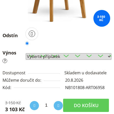
3 150
KČ
Odstín
Výnos
?
Dostupnost
Skladem u dodavatele
Můžeme doručit do:
20.8.2026
Kód:
NB101808-ART06958
3 150 Kč
DO KOŠÍKU
3 103 Kč