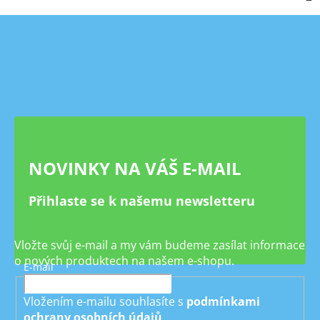
Z
á
p
a
t
í
NOVINKY NA VÁŠ E-MAIL
Přihlaste se k našemu newsletteru
Vložte svůj e-mail a my vám budeme zasílat informace
o nových produktech na našem e-shopu.
E-mail
Vložením e-mailu souhlasíte s
podmínkami
ochrany osobních údajů