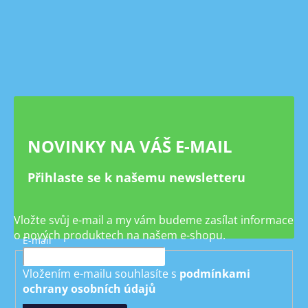
Z
á
p
a
t
í
NOVINKY NA VÁŠ E-MAIL
Přihlaste se k našemu newsletteru
Vložte svůj e-mail a my vám budeme zasílat informace
o nových produktech na našem e-shopu.
E-mail
Vložením e-mailu souhlasíte s
podmínkami
ochrany osobních údajů