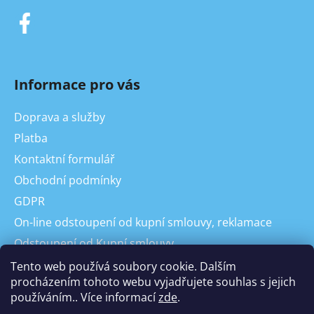
Informace pro vás
Doprava a služby
Platba
Kontaktní formulář
Obchodní podmínky
GDPR
On-line odstoupení od kupní smlouvy, reklamace
Odstoupení od Kupní smlouvy
Reklamace
Tento web používá soubory cookie. Dalším
procházením tohoto webu vyjadřujete souhlas s jejich
používáním.. Více informací
zde
.