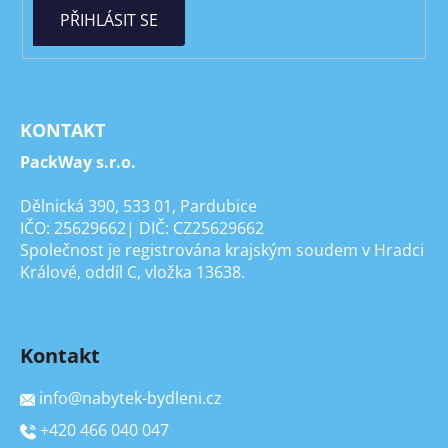
PŘIHLÁSIT SE
KONTAKT
PackWay s.r.o.
Dělnická 390, 533 01, Pardubice
IČO: 25629662| DIČ: CZ25629662
Společnost je registrována krajským soudem v Hradci
Králové, oddíl C, vložka 13638.
Kontakt
info
@
nabytek-bydleni.cz
+420 466 040 047