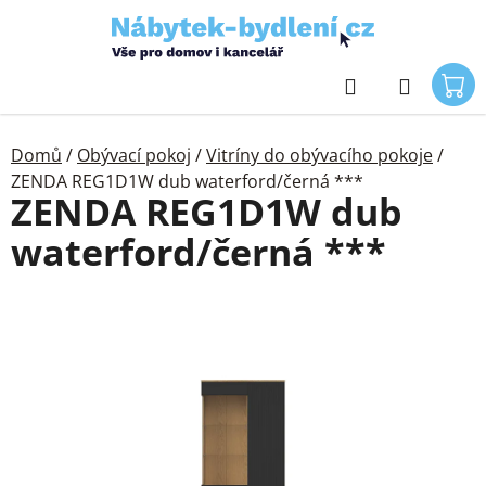
Přejít
na
obsah
Hledat
Domů
/
Obývací pokoj
/
Vitríny do obývacího pokoje
/
ZENDA REG1D1W dub waterford/černá ***
ZENDA REG1D1W dub
waterford/černá ***