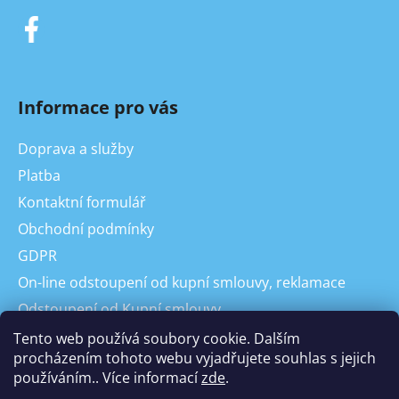
Informace pro vás
Doprava a služby
Platba
Kontaktní formulář
Obchodní podmínky
GDPR
On-line odstoupení od kupní smlouvy, reklamace
Odstoupení od Kupní smlouvy
Reklamace
Tento web používá soubory cookie. Dalším
procházením tohoto webu vyjadřujete souhlas s jejich
používáním.. Více informací
zde
.