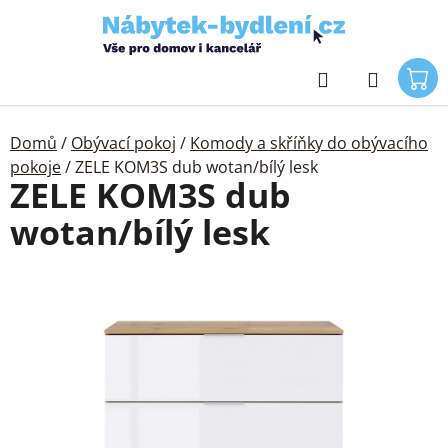
Přejít
na
obsah
Hledat
Domů
/
Obývací pokoj
/
Komody a skříňky do obývacího
pokoje
/
ZELE KOM3S dub wotan/bílý lesk
ZELE KOM3S dub
wotan/bílý lesk