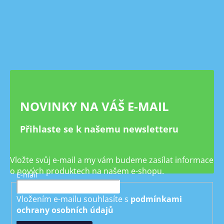
Z
á
p
a
t
í
NOVINKY NA VÁŠ E-MAIL
Přihlaste se k našemu newsletteru
Vložte svůj e-mail a my vám budeme zasílat informace
o nových produktech na našem e-shopu.
E-mail
Vložením e-mailu souhlasíte s
podmínkami
ochrany osobních údajů