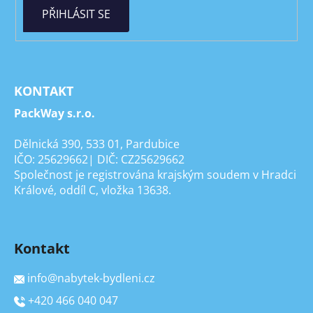
PŘIHLÁSIT SE
KONTAKT
PackWay s.r.o.
Dělnická 390, 533 01, Pardubice
IČO: 25629662| DIČ: CZ25629662
Společnost je registrována krajským soudem v Hradci
Králové, oddíl C, vložka 13638.
Kontakt
info
@
nabytek-bydleni.cz
+420 466 040 047