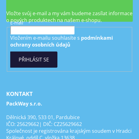
Vložte svůj e-mail a my vám budeme zasílat informace
o nových produktech na našem e-shopu.
E-mail
Vložením e-mailu souhlasíte s
podmínkami
ochrany osobních údajů
PŘIHLÁSIT SE
KONTAKT
PackWay s.r.o.
Dělnická 390, 533 01, Pardubice
IČO: 25629662| DIČ: CZ25629662
Společnost je registrována krajským soudem v Hradci
Králové, oddíl C, vložka 13638.