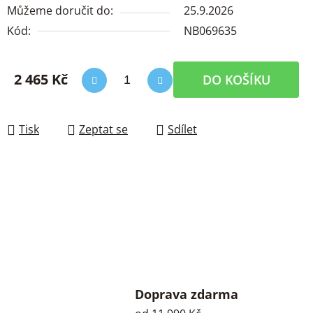
Můžeme doručit do:
25.9.2026
Kód:
NB069635
2 465 Kč
DO KOŠÍKU
Měrná cena:
Tisk
Zeptat se
Sdílet
Doprava zdarma