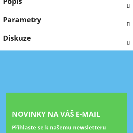
Popis
Parametry
Diskuze
Z
á
p
a
t
í
NOVINKY NA VÁŠ E-MAIL
Přihlaste se k našemu newsletteru