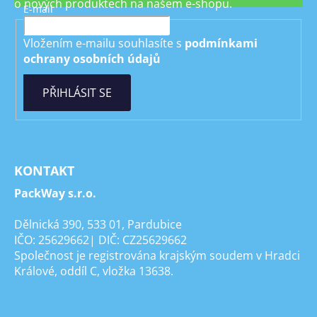
o nových produktech na našem e-shopu.
E-mail
Vložením e-mailu souhlasíte s
podmínkami
ochrany osobních údajů
PŘIHLÁSIT SE
KONTAKT
PackWay s.r.o.
Dělnická 390, 533 01, Pardubice
IČO: 25629662| DIČ: CZ25629662
Společnost je registrována krajským soudem v Hradci
Králové, oddíl C, vložka 13638.