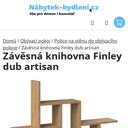
Přejít
na
obsah
Hledat
Domů
/
Obývací pokoj
/
Police na stěnu do obývacího
pokoje
/
Závěsná knihovna Finley dub artisan
Závěsná knihovna Finley
dub artisan