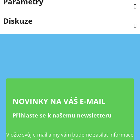
Parametry
Diskuze
Z
á
p
a
t
í
NOVINKY NA VÁŠ E-MAIL
Přihlaste se k našemu newsletteru
Vložte svůj e-mail a my vám budeme zasílat informace