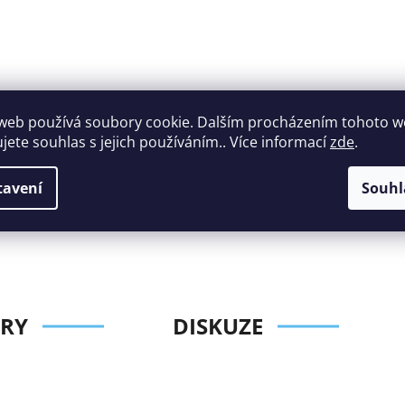
web používá soubory cookie. Dalším procházením tohoto 
ujete souhlas s jejich používáním.. Více informací
zde
.
Široký výběr
Perfektní
nábytku za roz
zákaznická podpora
tavení
Souhl
ceny
RY
DISKUZE