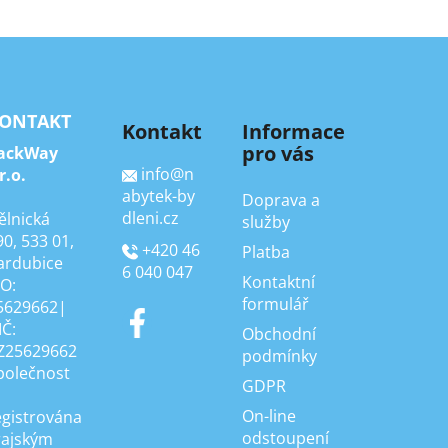
ONTAKT
Kontakt
Informace
pro vás
ackWay
info
@
n
r.o.
abytek-by
Doprava a
dleni.cz
ělnická
služby
90, 533 01,
+420 46
Platba
ardubice
6 040 047
Kontaktní
ČO:
formulář
5629662|
IČ:
Obchodní
Z25629662
podmínky
polečnost
GDPR
On-line
egistrována
odstoupení
rajským