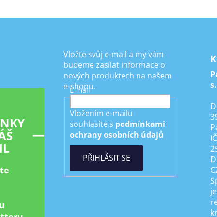
Vložte svůj e-mail a my vám
K
budeme zasílat informace o
P
nových produktech na našem
s.
e-shopu.
E-mail
D
Vložením e-mailu
3
INKY
souhlasíte s
podmínkami
P
ÁŠ
ochrany osobních údajů
I
IL
2
PŘIHLÁSIT SE
D
ste
C
S
je
r
u
k
tteru