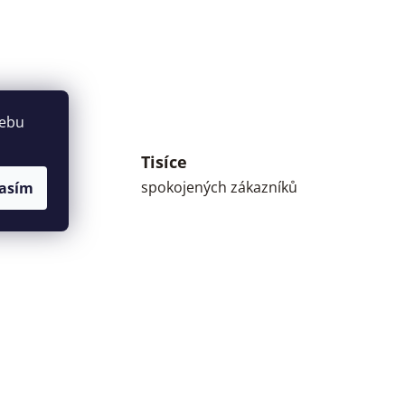
webu
Tisíce
umné
spokojených zákazníků
asím