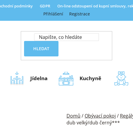
chodní podmínky
GDPR
On-line odstoupení od kupní smlouvy, r
Přihlášení
Registrace
HLEDAT
Jídelna
Kuchyně
Domů
/
Obývací pokoj
/
Regál
dub velký/dub černý***