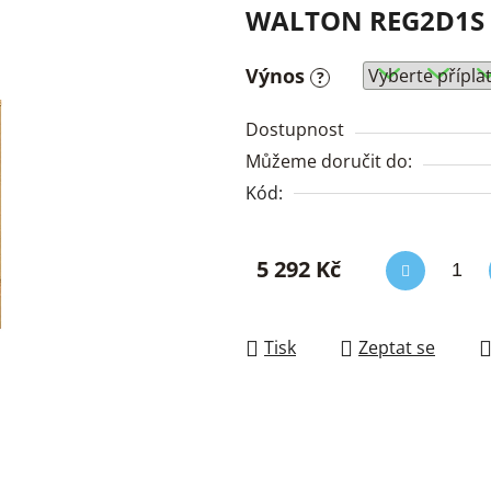
WALTON REG2D1S 
Výnos
?
Dostupnost
Můžeme doručit do:
Kód:
5 292 Kč
Měrná cena:
Tisk
Zeptat se