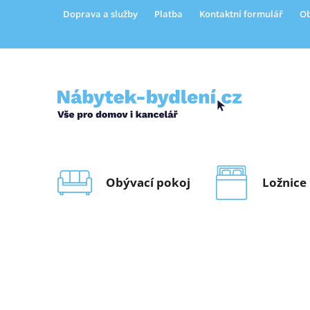
Přejít
Doprava a služby
Platba
Kontaktní formulář
Ob
na
obsah
Obývací pokoj
Ložnice