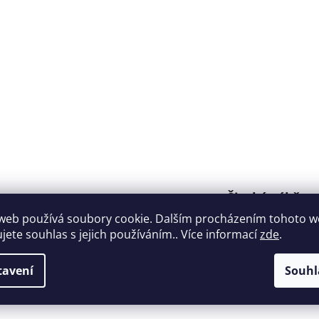
Široký výběr
Perfektní
nábytku za roz
web používá soubory cookie. Dalším procházením tohoto 
zákaznická podpora
ujete souhlas s jejich používáním.. Více informací
zde
.
ceny
tavení
Souhl