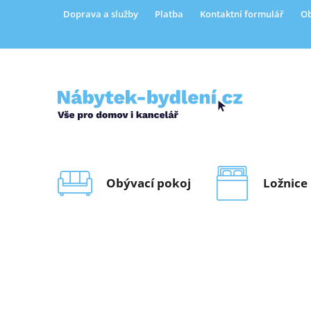
Přejít
Doprava a služby
Platba
Kontaktní formulář
Ob
na
obsah
Obývací pokoj
Ložnice