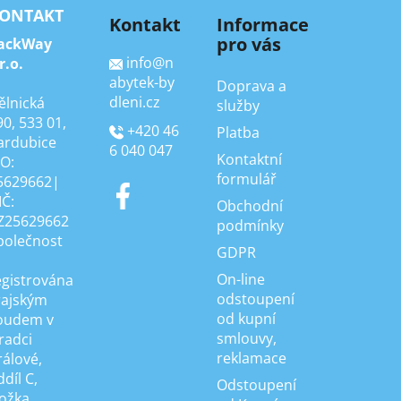
ONTAKT
Kontakt
Informace
pro vás
ackWay
info
@
n
r.o.
abytek-by
Doprava a
dleni.cz
ělnická
služby
90, 533 01,
+420 46
Platba
ardubice
6 040 047
Kontaktní
ČO:
formulář
5629662|
IČ:
Obchodní
Z25629662
podmínky
polečnost
GDPR
On-line
egistrována
odstoupení
rajským
od kupní
oudem v
smlouvy,
radci
reklamace
rálové,
díl C,
Odstoupení
ložka