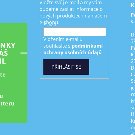
Vložte svůj e-mail a my vám
K
budeme zasílat informace o
P
nových produktech na našem
s.
e-shopu.
E-mail
D
Vložením e-mailu
3
INKY
souhlasíte s
podmínkami
P
ÁŠ
ochrany osobních údajů
I
IL
2
PŘIHLÁSIT SE
D
ste
C
S
je
r
u
k
tteru
s
H
K
od
v