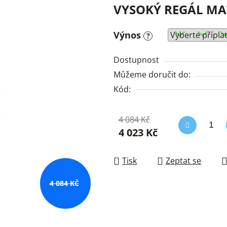
VYSOKÝ REGÁL MA
Výnos
?
Dostupnost
Můžeme doručit do:
Kód:
4 084 Kč
4 023 Kč
Měrná cena:
Tisk
Zeptat se
4 084 KČ