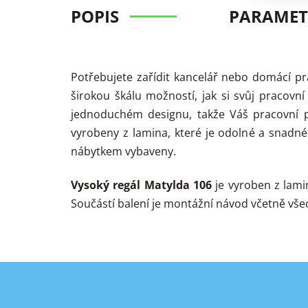
POPIS
PARAMET
Potřebujete zařídit kancelář nebo domácí p
širokou škálu možností, jak si svůj pracovní
jednoduchém designu, takže Váš pracovní p
vyrobeny z lamina, které je odolné a snadné
nábytkem vybaveny.
Vysoký regál Matylda 106
je vyroben z lami
Součástí balení je montážní návod včetně vše
Z
á