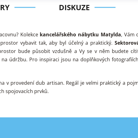
RY
DISKUZE
racovnu? Kolekce
kancelářského nábytku Matylda
, Vám d
 prostor vybavit tak, aby byl účelný a praktický.
Sektorov
rostor bude působit vzdušně a Vy se v něm budete cítit
 na údržbu. Pro inspiraci jsou na doplňkových fotografiích
na v provedení dub artisan. Regál je velmi praktický a po
ch spojovacích prvků.