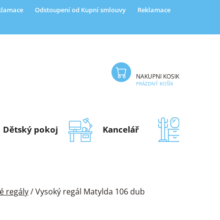
eklamace
Odstoupení od Kupní smlouvy
Reklamace
NÁKUPNÍ KOŠÍK
PRÁZDNÝ KOŠÍK
Dětský pokoj
Kancelář
Předsí
é regály
/
Vysoký regál Matylda 106 dub