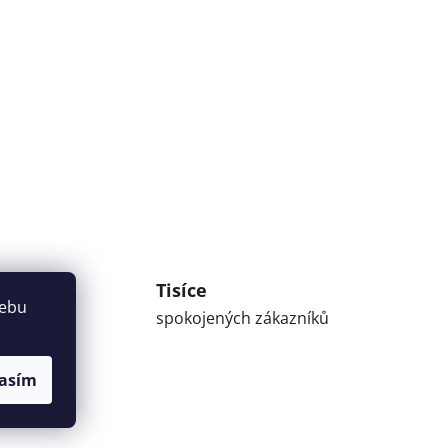
Tisíce
umné
webu
spokojených zákazníků
asím