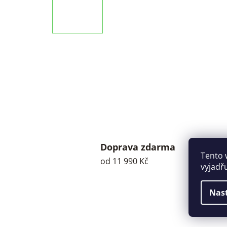
Doprava zdarma
Tento 
od 11 990 Kč
vyjadř
Nas