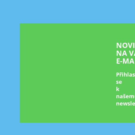
p
a
t
í
NOV
NA V
E-MA
Přihla
se
k
našem
newsle