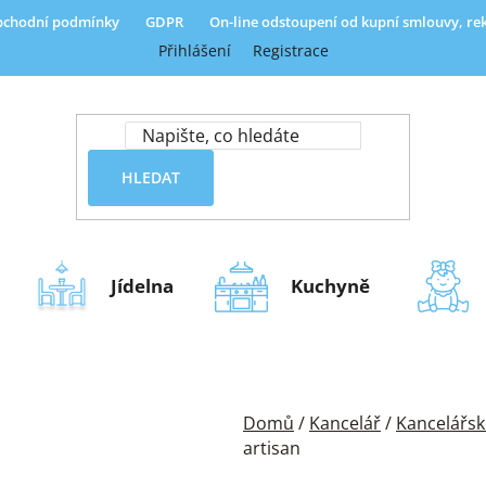
chodní podmínky
GDPR
On-line odstoupení od kupní smlouvy, r
Přihlášení
Registrace
HLEDAT
Jídelna
Kuchyně
Domů
/
Kancelář
/
Kancelářsk
artisan