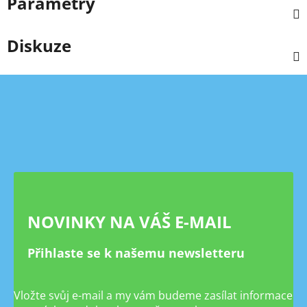
Parametry
Diskuze
Z
á
p
a
t
í
NOVINKY NA VÁŠ E-MAIL
Přihlaste se k našemu newsletteru
Vložte svůj e-mail a my vám budeme zasílat informace