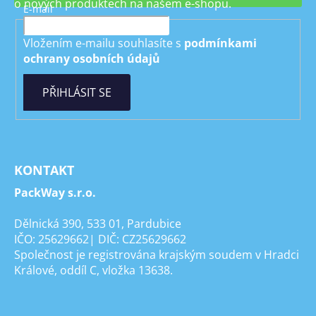
o nových produktech na našem e-shopu.
E-mail
Vložením e-mailu souhlasíte s
podmínkami
ochrany osobních údajů
PŘIHLÁSIT SE
KONTAKT
PackWay s.r.o.
Dělnická 390, 533 01, Pardubice
IČO: 25629662| DIČ: CZ25629662
Společnost je registrována krajským soudem v Hradci
Králové, oddíl C, vložka 13638.