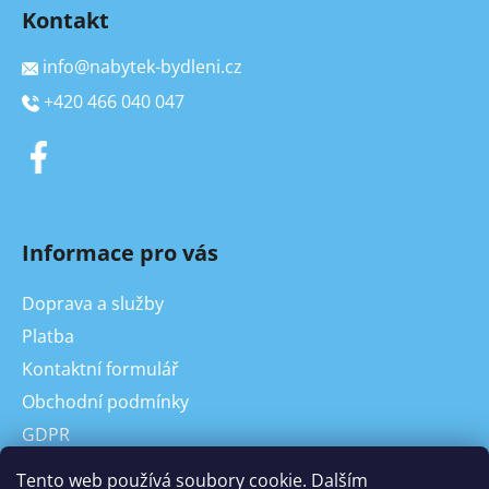
Kontakt
info
@
nabytek-bydleni.cz
+420 466 040 047
Informace pro vás
Doprava a služby
Platba
Kontaktní formulář
Obchodní podmínky
GDPR
On-line odstoupení od kupní smlouvy, reklamace
Tento web používá soubory cookie. Dalším