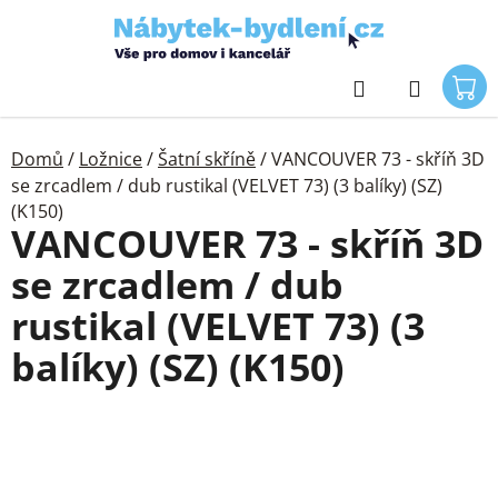
Přejít
na
obsah
Hledat
Domů
/
Ložnice
/
Šatní skříně
/
VANCOUVER 73 - skříň 3D
se zrcadlem / dub rustikal (VELVET 73) (3 balíky) (SZ)
(K150)
VANCOUVER 73 - skříň 3D
se zrcadlem / dub
rustikal (VELVET 73) (3
balíky) (SZ) (K150)