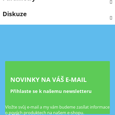
Diskuze
Z
á
p
a
t
í
NOVINKY NA VÁŠ E-MAIL
Přihlaste se k našemu newsletteru
Vložte svůj e-mail a my vám budeme zasílat informace
o nových produktech na našem e-shopu.
E-mail