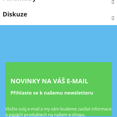
Diskuze
Z
á
p
a
t
í
NOVINKY NA VÁŠ E-MAIL
Přihlaste se k našemu newsletteru
Vložte svůj e-mail a my vám budeme zasílat informace
o nových produktech na našem e-shopu.
E-mail