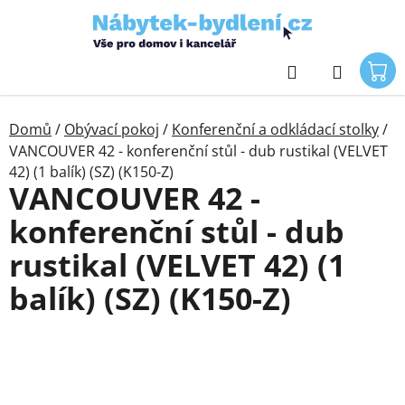
Přejít
na
obsah
Hledat
Domů
/
Obývací pokoj
/
Konferenční a odkládací stolky
/
VANCOUVER 42 - konferenční stůl - dub rustikal (VELVET
42) (1 balík) (SZ) (K150-Z)
VANCOUVER 42 -
konferenční stůl - dub
rustikal (VELVET 42) (1
balík) (SZ) (K150-Z)