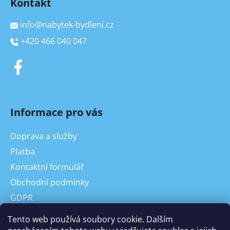
Kontakt
info
@
nabytek-bydleni.cz
+420 466 040 047
Informace pro vás
Doprava a služby
Platba
Kontaktní formulář
Obchodní podmínky
GDPR
On-line odstoupení od kupní smlouvy, reklamace
Tento web používá soubory cookie. Dalším
Odstoupení od Kupní smlouvy