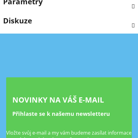
Parametry
Diskuze
Z
á
p
a
t
í
NOVINKY NA VÁŠ E-MAIL
Přihlaste se k našemu newsletteru
Vložte svůj e-mail a my vám budeme zasílat informace