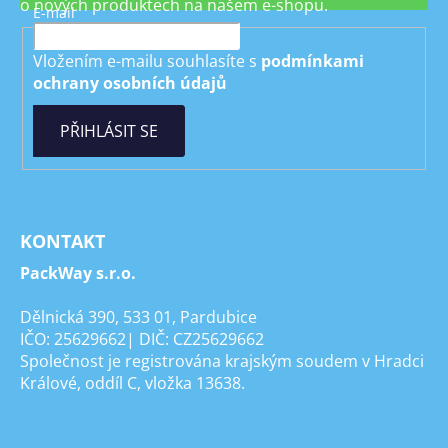
o nových produktech na našem e-shopu.
E-mail
Vložením e-mailu souhlasíte s
podmínkami
ochrany osobních údajů
PŘIHLÁSIT SE
KONTAKT
PackWay s.r.o.
Dělnická 390, 533 01, Pardubice
IČO: 25629662| DIČ: CZ25629662
Společnost je registrována krajským soudem v Hradci
Králové, oddíl C, vložka 13638.