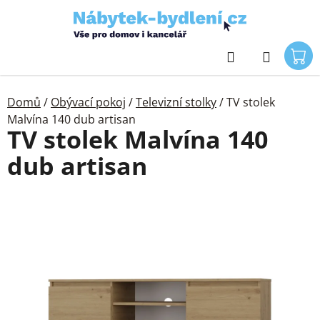
Přejít
na
obsah
Hledat
Domů
/
Obývací pokoj
/
Televizní stolky
/
TV stolek
Malvína 140 dub artisan
TV stolek Malvína 140
dub artisan