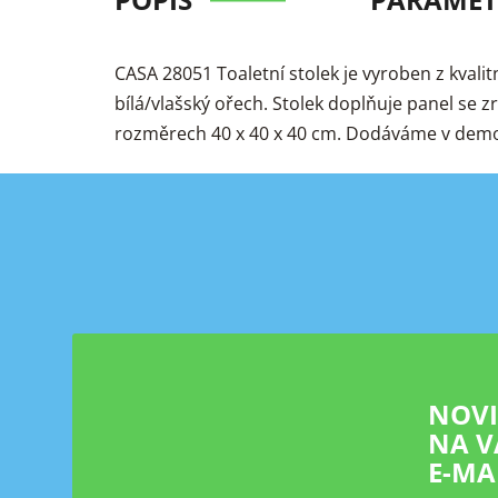
CASA 28051 Toaletní stolek je vyroben z kval
bílá/vlašský ořech. Stolek doplňuje panel se z
rozměrech 40 x 40 x 40 cm. Dodáváme v dem
Z
á
p
a
t
í
NOV
NA V
E-MA