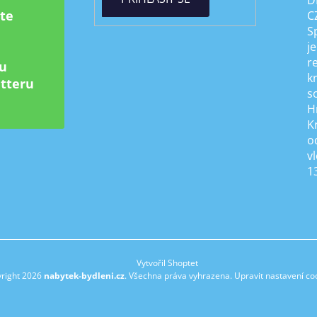
D
ste
C
S
je
r
u
k
tteru
s
H
K
od
v
1
Vytvořil Shoptet
right 2026
nabytek-bydleni.cz
. Všechna práva vyhrazena.
Upravit nastavení co