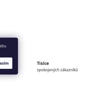
webu
Tisíce
asím
umné
spokojených zákazníků