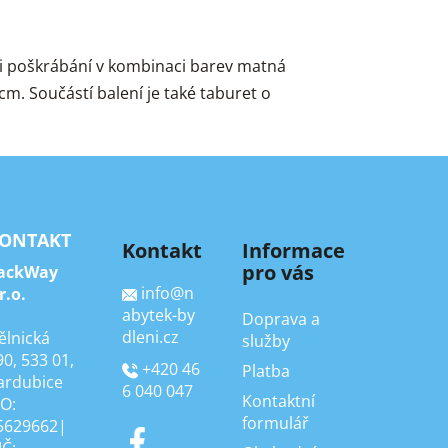
ti poškrábání v kombinaci barev matná
cm. Součástí balení je také taburet o
ONTAKT
Kontakt
Informace
pro vás
ackWay
info
@
n
r.o.
abytek-by
Doprava a
dleni.cz
ělnická
služby
90, 533 01,
+420 46
Platba
ardubice
6 040 047
Kontaktní
ČO:
formulář
5629662|