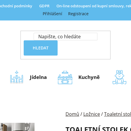
chodní podmínky
GDPR
On-line odstoupení od kupní smlouvy, r
Přihlášení
Registrace
HLEDAT
Jídelna
Kuchyně
Domů
/
Ložnice
/
Toaletní sto
TOALETNÍ STOLEK