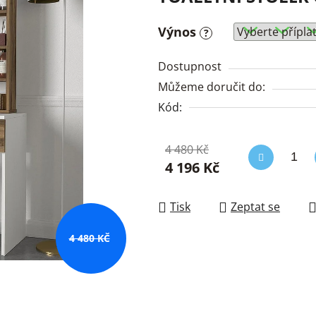
Výnos
?
Dostupnost
Můžeme doručit do:
Kód:
4 480 Kč
4 196 Kč
Měrná cena:
Tisk
Zeptat se
4 480 KČ