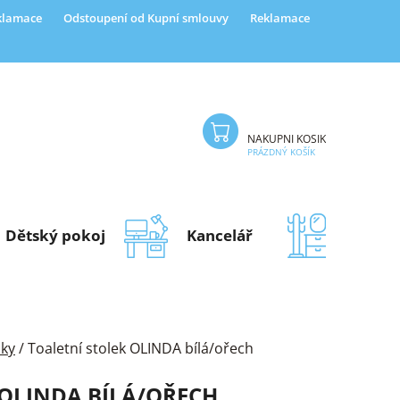
eklamace
Odstoupení od Kupní smlouvy
Reklamace
NÁKUPNÍ KOŠÍK
PRÁZDNÝ KOŠÍK
Dětský pokoj
Kancelář
Předsí
lky
/
Toaletní stolek OLINDA bílá/ořech
 OLINDA BÍLÁ/OŘECH