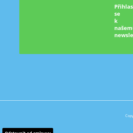
Přihla
se
k
našem
newsle
Copy