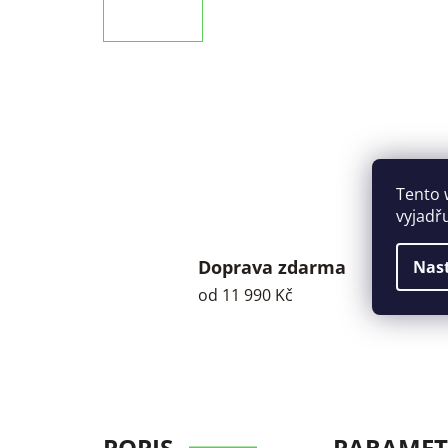
Tento 
vyjadř
Doprava zdarma
Nas
od 11 990 Kč
POPIS
PARAMET