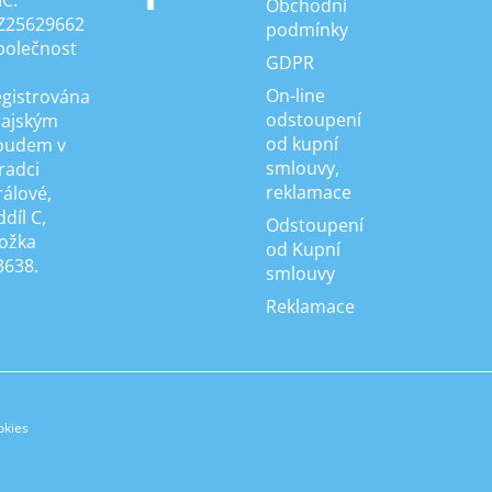
IČ:
Obchodní
Z25629662
podmínky
polečnost
GDPR
On-line
egistrována
odstoupení
rajským
od kupní
oudem v
smlouvy,
radci
reklamace
rálové,
díl C,
Odstoupení
ložka
od Kupní
3638.
smlouvy
Reklamace
okies