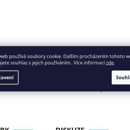
web používá soubory cookie. Dalším procházením tohoto 
ujete souhlas s jejich používáním.. Více informací
zde
.
Široký výběr
Perfektní
tavení
Souhl
nábytku za roz
zákaznická podpora
ceny
RY
DISKUZE