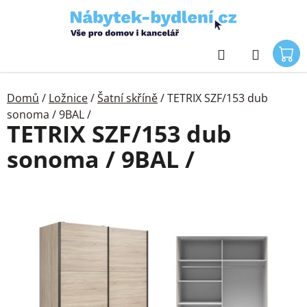
Přejít
na
obsah
Hledat
Domů
/
Ložnice
/
Šatní skříně
/
TETRIX SZF/153 dub
sonoma / 9BAL /
TETRIX SZF/153 dub
sonoma / 9BAL /