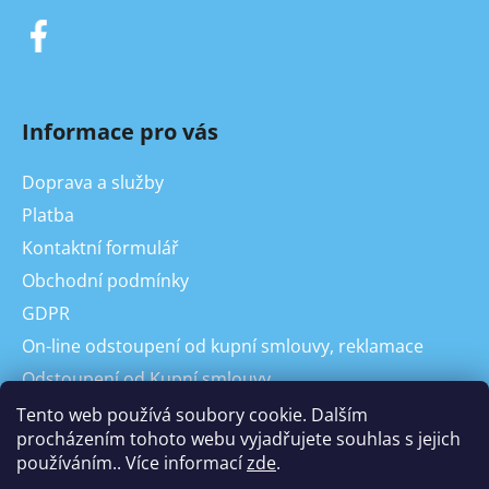
Informace pro vás
Doprava a služby
Platba
Kontaktní formulář
Obchodní podmínky
GDPR
On-line odstoupení od kupní smlouvy, reklamace
Odstoupení od Kupní smlouvy
Reklamace
Tento web používá soubory cookie. Dalším
procházením tohoto webu vyjadřujete souhlas s jejich
používáním.. Více informací
zde
.