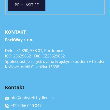
PŘIHLÁSIT SE
KONTAKT
PackWay s.r.o.
Dělnická 390, 533 01, Pardubice
IČO: 25629662| DIČ: CZ25629662
Společnost je registrována krajským soudem v Hradci
Králové, oddíl C, vložka 13638.
Kontakt
info
@
nabytek-bydleni.cz
+420 466 040 047