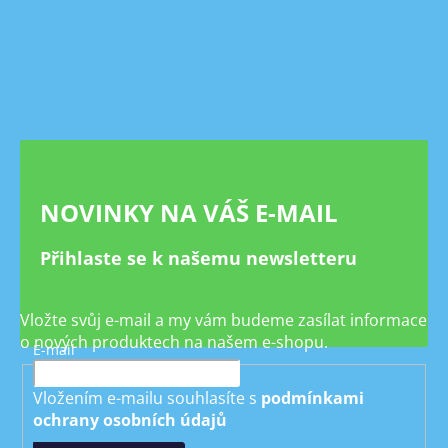
Z
á
p
a
t
í
NOVINKY NA VÁŠ E-MAIL
Přihlaste se k našemu newsletteru
Vložte svůj e-mail a my vám budeme zasílat informace
o nových produktech na našem e-shopu.
E-mail
Vložením e-mailu souhlasíte s
podmínkami
ochrany osobních údajů