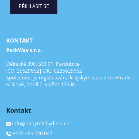
PŘIHLÁSIT SE
KONTAKT
PackWay s.r.o.
Dělnická 390, 533 01, Pardubice
IČO: 25629662| DIČ: CZ25629662
Společnost je registrována krajským soudem v Hradci
Králové, oddíl C, vložka 13638.
Kontakt
info
@
nabytek-bydleni.cz
+420 466 040 047