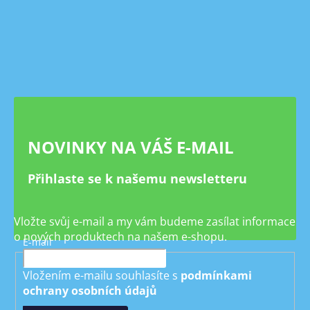
Z
á
p
a
t
í
NOVINKY NA VÁŠ E-MAIL
Přihlaste se k našemu newsletteru
Vložte svůj e-mail a my vám budeme zasílat informace
o nových produktech na našem e-shopu.
E-mail
Vložením e-mailu souhlasíte s
podmínkami
ochrany osobních údajů