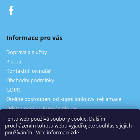
Informace pro vás
Doprava a služby
Platba
Kontaktní formulář
Obchodní podmínky
GDPR
On-line odstoupení od kupní smlouvy, reklamace
Odstoupení od Kupní smlouvy
Reklamace
Tento web používá soubory cookie. Dalším
procházením tohoto webu vyjadřujete souhlas s jejich
používáním.. Více informací
zde
.