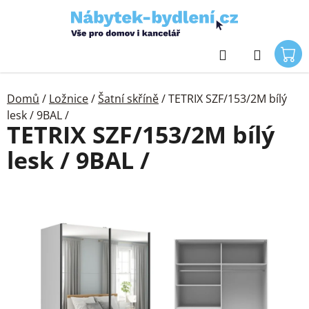
Přejít
na
obsah
Hledat
Domů
/
Ložnice
/
Šatní skříně
/
TETRIX SZF/153/2M bílý
lesk / 9BAL /
TETRIX SZF/153/2M bílý
lesk / 9BAL /