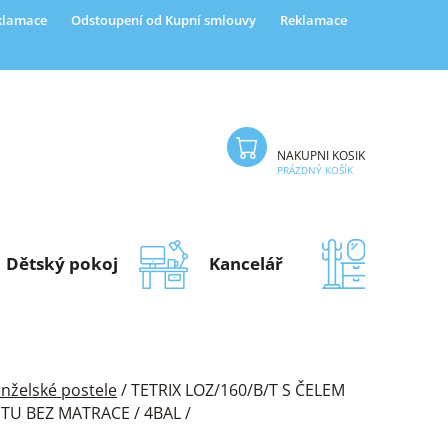
eklamace
Odstoupení od Kupní smlouvy
Reklamace
NÁKUPNÍ KOŠÍK
PRÁZDNÝ KOŠÍK
Dětský pokoj
Kancelář
Předsí
nželské postele
/
TETRIX LOZ/160/B/T S ČELEM
ŠTU BEZ MATRACE / 4BAL /