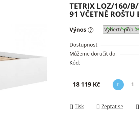
TETRIX LOZ/160/B/
91 VČETNĚ ROŠTU 
Výnos
?
Dostupnost
Můžeme doručit do:
Kód:
18 119 Kč
Měrná cena:
Tisk
Zeptat se