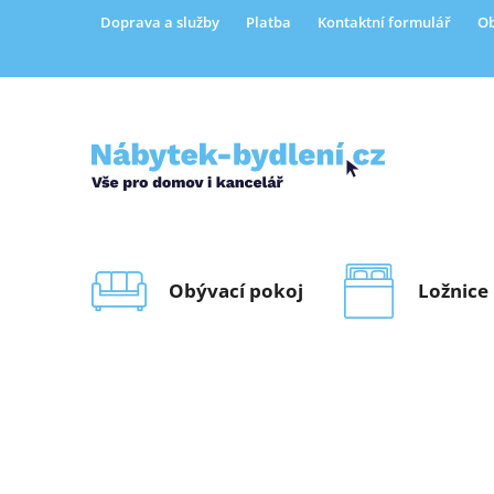
Přejít
Doprava a služby
Platba
Kontaktní formulář
Ob
na
obsah
Obývací pokoj
Ložnice