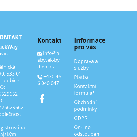
ONTAKT
Kontakt
Informace
pro vás
ackWay
info
@
n
r.o.
abytek-by
Doprava a
dleni.cz
ělnická
služby
90, 533 01,
+420 46
Platba
ardubice
6 040 047
Kontaktní
ČO:
formulář
5629662|
IČ:
Obchodní
Z25629662
podmínky
polečnost
GDPR
On-line
egistrována
odstoupení
rajským