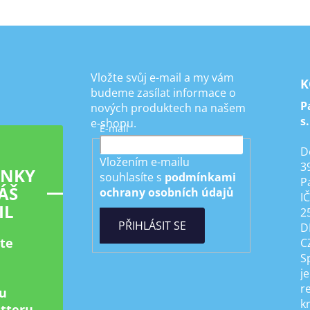
Vložte svůj e-mail a my vám
K
budeme zasílat informace o
P
nových produktech na našem
s.
e-shopu.
E-mail
D
Vložením e-mailu
3
INKY
souhlasíte s
podmínkami
P
ÁŠ
ochrany osobních údajů
I
IL
2
PŘIHLÁSIT SE
D
ste
C
S
je
r
u
k
tteru