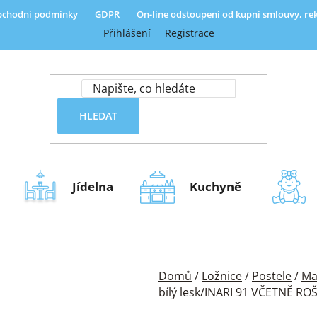
chodní podmínky
GDPR
On-line odstoupení od kupní smlouvy, r
Přihlášení
Registrace
HLEDAT
Jídelna
Kuchyně
Domů
/
Ložnice
/
Postele
/
Ma
bílý lesk/INARI 91 VČETNĚ RO