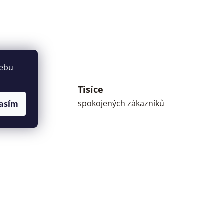
webu
Tisíce
umné
spokojených zákazníků
asím