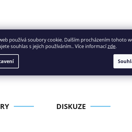
web používá soubory cookie. Dalším procházením tohoto 
ujete souhlas s jejich používáním.. Více informací
zde
.
Široký výběr
Perfektní
nábytku za roz
zákaznická podpora
tavení
Souhl
ceny
RY
DISKUZE