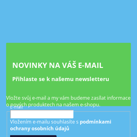
Z
á
p
a
t
í
NOVINKY NA VÁŠ E-MAIL
Přihlaste se k našemu newsletteru
Vložte svůj e-mail a my vám budeme zasílat informace
o nových produktech na našem e-shopu.
E-mail
Vložením e-mailu souhlasíte s
podmínkami
ochrany osobních údajů