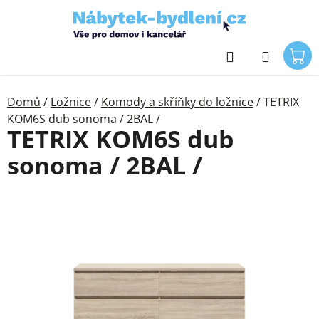
Přejít
na
obsah
Hledat
Domů
/
Ložnice
/
Komody a skříňky do ložnice
/
TETRIX
KOM6S dub sonoma / 2BAL /
TETRIX KOM6S dub
sonoma / 2BAL /