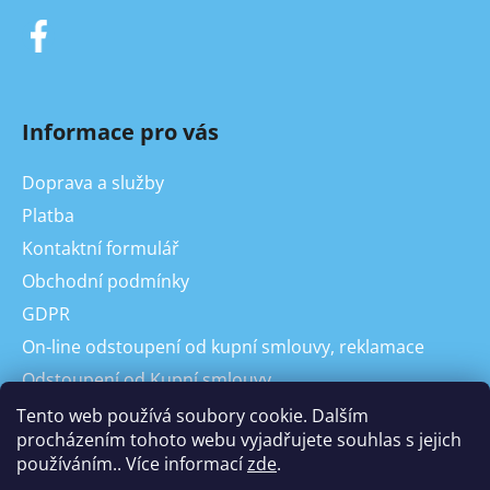
Informace pro vás
Doprava a služby
Platba
Kontaktní formulář
Obchodní podmínky
GDPR
On-line odstoupení od kupní smlouvy, reklamace
Odstoupení od Kupní smlouvy
Reklamace
Tento web používá soubory cookie. Dalším
procházením tohoto webu vyjadřujete souhlas s jejich
používáním.. Více informací
zde
.