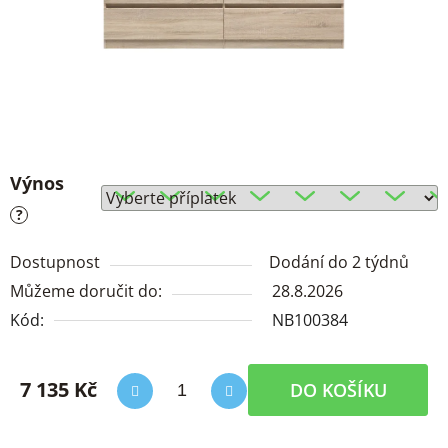
Výnos
?
Dostupnost
Dodání do 2 týdnů
Můžeme doručit do:
28.8.2026
Kód:
NB100384
7 135 Kč
DO KOŠÍKU
Měrná cena: