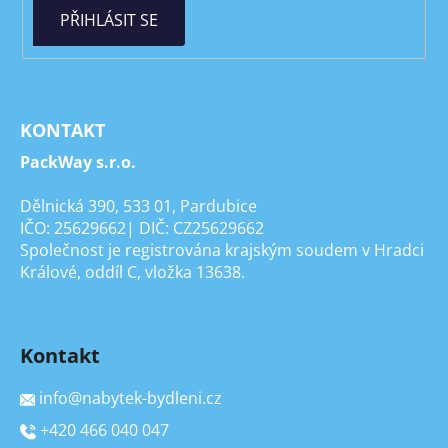
PŘIHLÁSIT SE
KONTAKT
PackWay s.r.o.
Dělnická 390, 533 01, Pardubice
IČO: 25629662| DIČ: CZ25629662
Společnost je registrována krajským soudem v Hradci
Králové, oddíl C, vložka 13638.
Kontakt
info
@
nabytek-bydleni.cz
+420 466 040 047