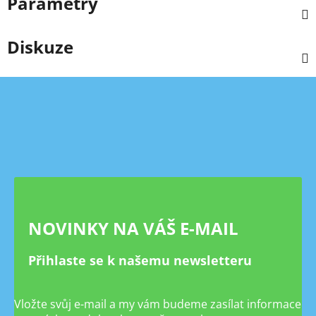
Parametry
Diskuze
Z
á
p
a
t
í
NOVINKY NA VÁŠ E-MAIL
Přihlaste se k našemu newsletteru
Vložte svůj e-mail a my vám budeme zasílat informace