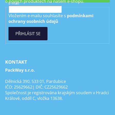
o nových produktech na našem e-shopu.
E-mail
Vložením e-mailu souhlasíte s
podmínkami
ochrany osobních údajů
PŘIHLÁSIT SE
KONTAKT
PackWay s.r.o.
Dělnická 390, 533 01, Pardubice
IČO: 25629662| DIČ: CZ25629662
Společnost je registrována krajským soudem v Hradci
Králové, oddíl C, vložka 13638.