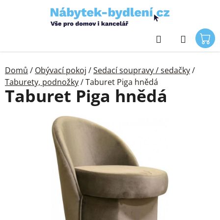
Přejít
na
obsah
Hledat
Domů
/
Obývací pokoj
/
Sedací soupravy / sedačky
/
Taburety, podnožky
/
Taburet Piga hnědá
Taburet Piga hnědá