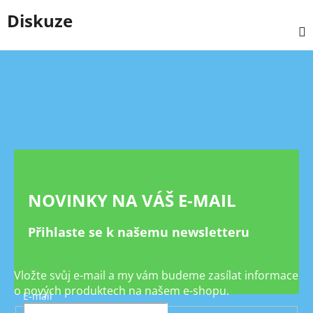
Diskuze
Z
á
p
a
t
í
NOVINKY NA VÁŠ E-MAIL
Přihlaste se k našemu newsletteru
Vložte svůj e-mail a my vám budeme zasílat informace
o nových produktech na našem e-shopu.
E-mail