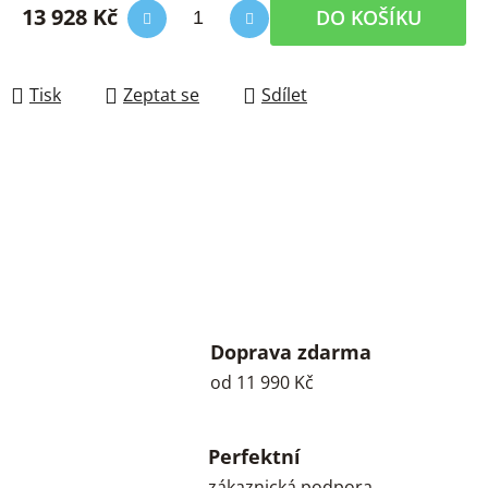
13 928 Kč
DO KOŠÍKU
Měrná cena:
Tisk
Zeptat se
Sdílet
Doprava zdarma
od 11 990 Kč
Perfektní
zákaznická podpora