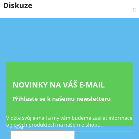
Diskuze
Z
á
p
a
t
í
NOVINKY NA VÁŠ E-MAIL
Přihlaste se k našemu newsletteru
Vložte svůj e-mail a my vám budeme zasílat informace
o nových produktech na našem e-shopu.
E-mail