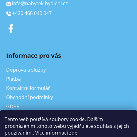
info
@
nabytek-bydleni.cz
+420 466 040 047
Informace pro vás
Doprava a služby
Platba
Kontaktní formulář
Obchodní podmínky
GDPR
On-line odstoupení od kupní smlouvy, reklamace
Tento web používá soubory cookie. Dalším
Odstoupení od Kupní smlouvy
procházením tohoto webu vyjadřujete souhlas s jejich
používáním.. Více informací
zde
.
Reklamace