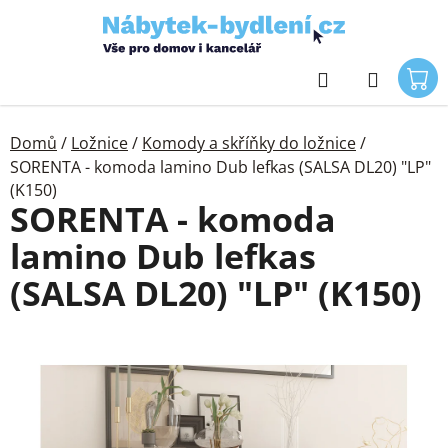
Přejít
na
obsah
Hledat
Domů
/
Ložnice
/
Komody a skříňky do ložnice
/
SORENTA - komoda lamino Dub lefkas (SALSA DL20) "LP"
(K150)
SORENTA - komoda
lamino Dub lefkas
(SALSA DL20) "LP" (K150)