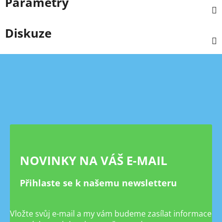
Parametry
Diskuze
Z
á
p
a
t
í
NOVINKY NA VÁŠ E-MAIL
Přihlaste se k našemu newsletteru
Vložte svůj e-mail a my vám budeme zasílat informace