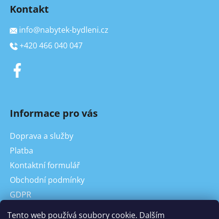
Kontakt
info
@
nabytek-bydleni.cz
+420 466 040 047
Informace pro vás
Doprava a služby
Platba
Kontaktní formulář
Obchodní podmínky
GDPR
On-line odstoupení od kupní smlouvy, reklamace
Tento web používá soubory cookie. Dalším