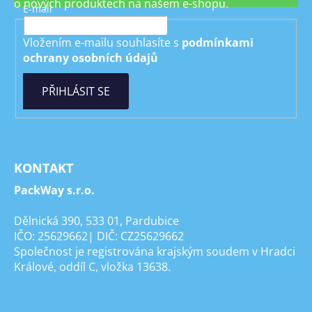
o nových produktech na našem e-shopu.
E-mail
Vložením e-mailu souhlasíte s
podmínkami
ochrany osobních údajů
PŘIHLÁSIT SE
KONTAKT
PackWay s.r.o.
Dělnická 390, 533 01, Pardubice
IČO: 25629662| DIČ: CZ25629662
Společnost je registrována krajským soudem v Hradci
Králové, oddíl C, vložka 13638.