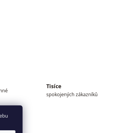
Tisíce
umné
spokojených zákazníků
webu