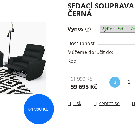
SEDACÍ SOUPRAVA
ČERNÁ
Výnos
?
Dostupnost
Můžeme doručit do:
Kód:
61 990 Kč
59 695 Kč
Měrná cena:
Tisk
Zeptat se
61 990 KČ