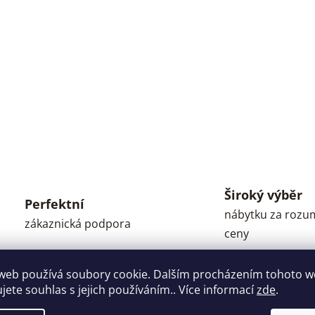
Široký výběr
Perfektní
nábytku za roz
zákaznická podpora
ceny
web používá soubory cookie. Dalším procházením tohoto 
ujete souhlas s jejich používáním.. Více informací
zde
.