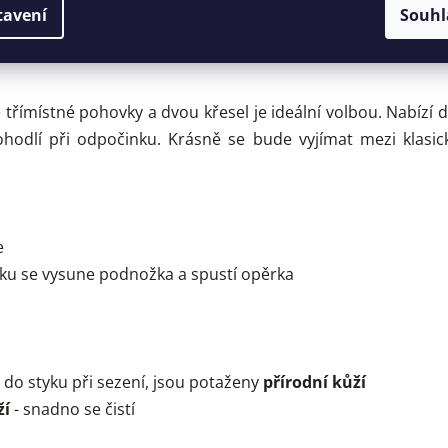
tavení
Souhl
RY
DISKUZE
 třímístné pohovky a dvou křesel je ideální volbou. Nabízí 
 pohodlí při odpočinku. Krásně se bude vyjímat mezi kla
e
tku se vysune podnožka a spustí opěrka
e do styku při sezení, jsou potaženy
přírodní kůží
ží
- snadno se čistí