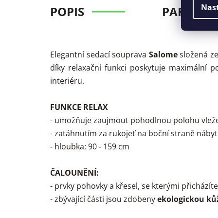
Nas
POPIS
PARAMET
Elegantní sedací souprava
Salome
složená ze
díky relaxační funkci poskytuje maximální
interiéru.
FUNKCE RELAX
- umožňuje zaujmout pohodlnou polohu vlež
- zatáhnutím za rukojeť na boční straně náby
- hloubka: 90 - 159 cm
ČALOUNĚNÍ:
- prvky pohovky a křesel, se kterými přicházít
- zbývající části jsou zdobeny
ekologickou ků