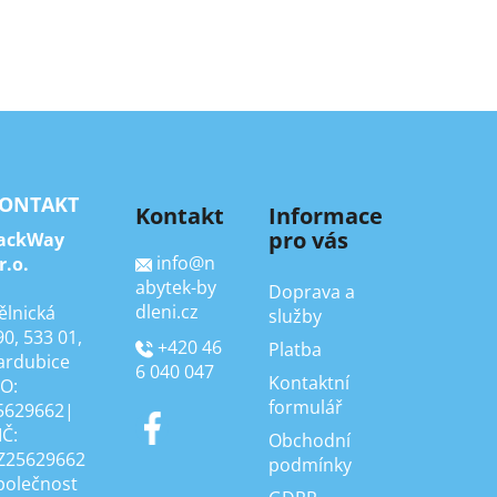
ONTAKT
Kontakt
Informace
pro vás
ackWay
info
@
n
r.o.
abytek-by
Doprava a
dleni.cz
ělnická
služby
90, 533 01,
+420 46
Platba
ardubice
6 040 047
Kontaktní
ČO:
formulář
5629662|
IČ:
Obchodní
Z25629662
podmínky
polečnost