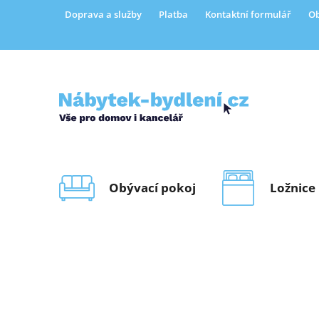
Přejít
Doprava a služby
Platba
Kontaktní formulář
Ob
na
obsah
Obývací pokoj
Ložnice