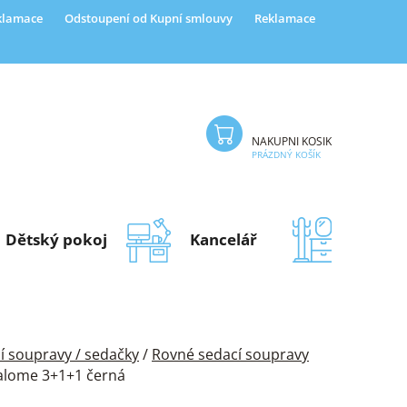
eklamace
Odstoupení od Kupní smlouvy
Reklamace
NÁKUPNÍ KOŠÍK
PRÁZDNÝ KOŠÍK
Dětský pokoj
Kancelář
Předsí
í soupravy / sedačky
/
Rovné sedací soupravy
Salome 3+1+1 černá