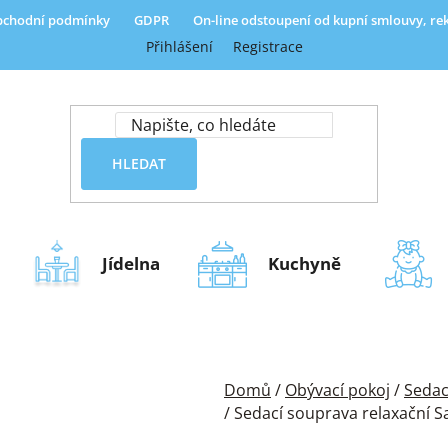
chodní podmínky
GDPR
On-line odstoupení od kupní smlouvy, r
Přihlášení
Registrace
HLEDAT
Jídelna
Kuchyně
Domů
/
Obývací pokoj
/
Sedac
/
Sedací souprava relaxační 