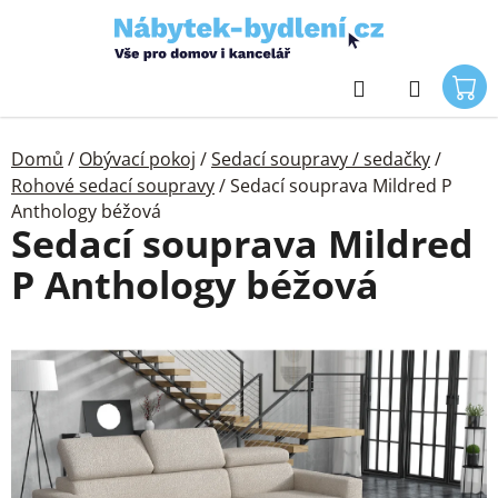
Přejít
na
obsah
Hledat
Domů
/
Obývací pokoj
/
Sedací soupravy / sedačky
/
Rohové sedací soupravy
/
Sedací souprava Mildred P
Anthology béžová
Sedací souprava Mildred
P Anthology béžová