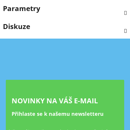
Parametry
Diskuze
Z
á
p
a
t
í
NOVINKY NA VÁŠ E-MAIL
Přihlaste se k našemu newsletteru