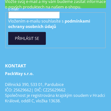
Vložte svůj e-mail a my vám budeme zasílat informace
o nových produktech na našem e-shopu.
E-mail
Vložením e-mailu souhlasíte s
podmínkami
ochrany osobních údajů
PŘIHLÁSIT SE
KONTAKT
PackWay s.r.o.
Dělnická 390, 533 01, Pardubice
IČO: 25629662| DIČ: CZ25629662
Společnost je registrována krajským soudem v Hradci
Králové, oddíl C, vložka 13638.