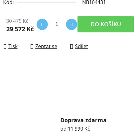
Kód:
NB104431
30 475 Kč
DO KOŠÍKU
29 572 Kč
Měrná cena:
Tisk
Zeptat se
Sdílet
Doprava zdarma
od 11 990 Kč