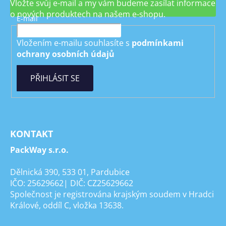
Vložte svůj e-mail a my vám budeme zasílat informace
o nových produktech na našem e-shopu.
E-mail
Vložením e-mailu souhlasíte s
podmínkami
ochrany osobních údajů
PŘIHLÁSIT SE
KONTAKT
PackWay s.r.o.
Dělnická 390, 533 01, Pardubice
IČO: 25629662| DIČ: CZ25629662
Společnost je registrována krajským soudem v Hradci
Králové, oddíl C, vložka 13638.