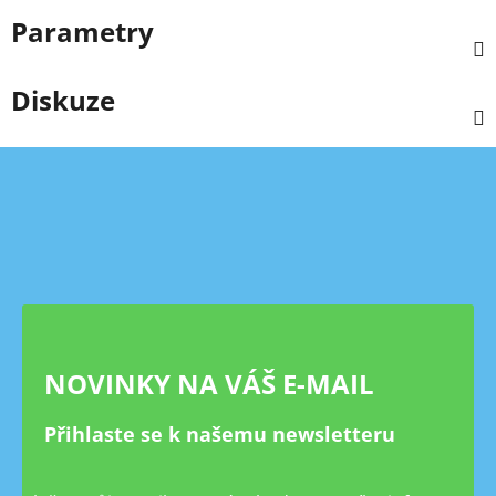
Parametry
Diskuze
Z
á
p
a
t
í
NOVINKY NA VÁŠ E-MAIL
Přihlaste se k našemu newsletteru