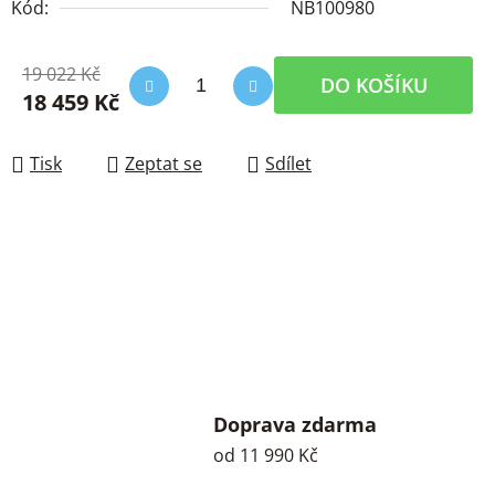
Kód:
NB100980
19 022 Kč
DO KOŠÍKU
18 459 Kč
Měrná cena:
Tisk
Zeptat se
Sdílet
Doprava zdarma
od 11 990 Kč