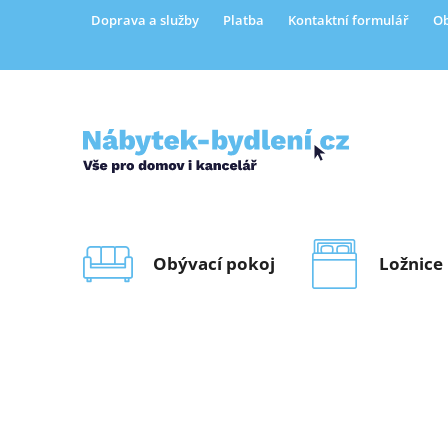
Přejít
Doprava a služby
Platba
Kontaktní formulář
Ob
na
obsah
Obývací pokoj
Ložnice