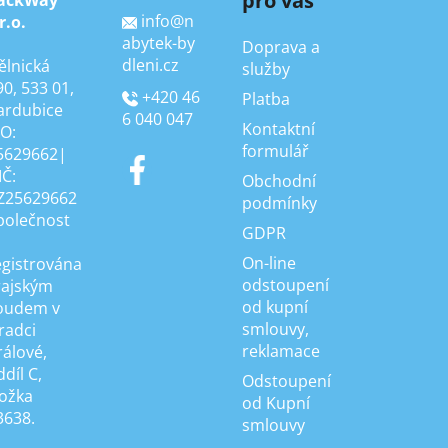
pro vás
info
@
n
r.o.
abytek-by
Doprava a
dleni.cz
ělnická
služby
90, 533 01,
+420 46
Platba
ardubice
6 040 047
Kontaktní
ČO:
formulář
5629662|
IČ:
Obchodní
Z25629662
podmínky
polečnost
GDPR
On-line
egistrována
odstoupení
rajským
od kupní
oudem v
smlouvy,
radci
reklamace
rálové,
díl C,
Odstoupení
ložka
od Kupní
3638.
smlouvy