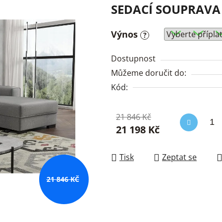
SEDACÍ SOUPRAVA 
Výnos
?
Dostupnost
Můžeme doručit do:
Kód:
21 846 Kč
21 198 Kč
Měrná cena:
Tisk
Zeptat se
21 846 KČ