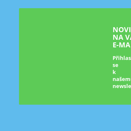
t
í
NOV
NA V
E-MA
Přihla
se
k
našem
newsle