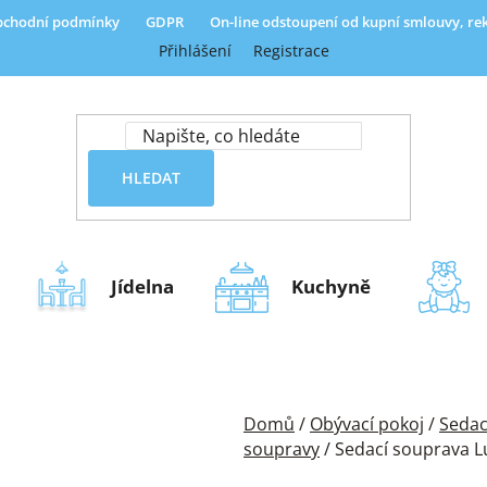
chodní podmínky
GDPR
On-line odstoupení od kupní smlouvy, r
Přihlášení
Registrace
HLEDAT
Jídelna
Kuchyně
Domů
/
Obývací pokoj
/
Sedac
soupravy
/
Sedací souprava L