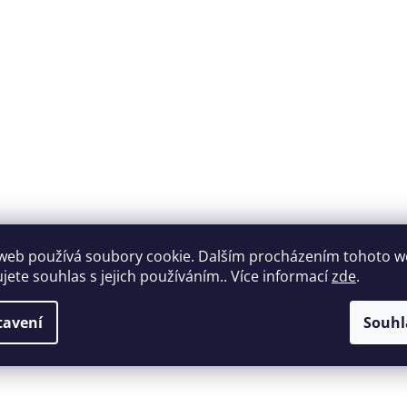
Široký výběr
web používá soubory cookie. Dalším procházením tohoto 
Perfektní
ujete souhlas s jejich používáním.. Více informací
zde
.
nábytku za roz
zákaznická podpora
ceny
tavení
Souhl