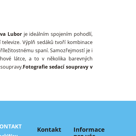
ava Lubor
je ideálním spojením pohodlí,
í televize. Výplň sedáků tvoří kombinace
íležitostnému spaní. Samozřejmostí je i
ahové látce, a to v několika barevných
 soupravy.
Fotografie sedací soupravy v
ONTAKT
Kontakt
Informace
ackWay