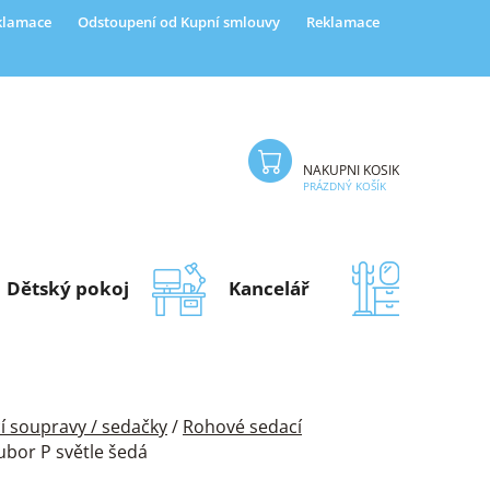
eklamace
Odstoupení od Kupní smlouvy
Reklamace
NÁKUPNÍ KOŠÍK
PRÁZDNÝ KOŠÍK
Dětský pokoj
Kancelář
Předsí
í soupravy / sedačky
/
Rohové sedací
ubor P světle šedá