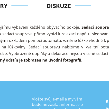
RY
DISKUZE
tějšímu vybavení každého obývacího pokoje.
Sedací soupr
o sedací souprava přímo vybízí k relaxaci např. u sledován
uchým rozkladem pomocí automatu, vznikne lůžko vhodné k př
 na lůžkoviny. Sedací soupravu nabízíme v kvalitní pot
bídce. Vyobrazené doplňky a dekorace nejsou v ceně sedací
ný odstín je zobrazen na úvodní fotografii.
Vložte svůj e-mail a my vám
K
budeme zasílat informace o
P