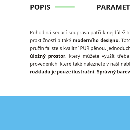
POPIS
PARAMET
Pohodlná sedací souprava patří k nejdůleži
praktičnosti a také
moderního
designu
. Tat
pružin faliste s kvalitní PUR pěnou. Jednod
úložný prostor
, který můžete využít třeba
provedeních, které také naleznete v naší na
rozkladu je pouze ilustrační. Správný barev
Z
á
p
a