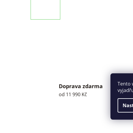
Tento 
Doprava zdarma
vyjadř
od 11 990 Kč
Nas