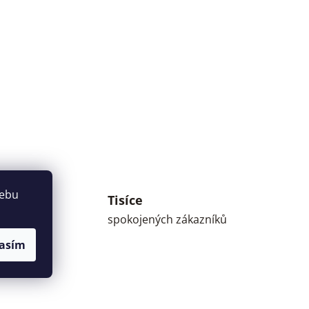
webu
Tisíce
umné
spokojených zákazníků
asím