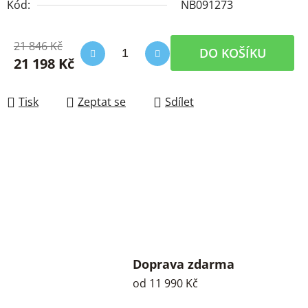
Kód:
NB091273
21 846 Kč
DO KOŠÍKU
21 198 Kč
Měrná cena:
Tisk
Zeptat se
Sdílet
Doprava zdarma
od 11 990 Kč