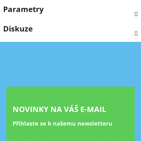
Parametry
Diskuze
Z
á
p
a
t
í
NOVINKY NA VÁŠ E-MAIL
Přihlaste se k našemu newsletteru