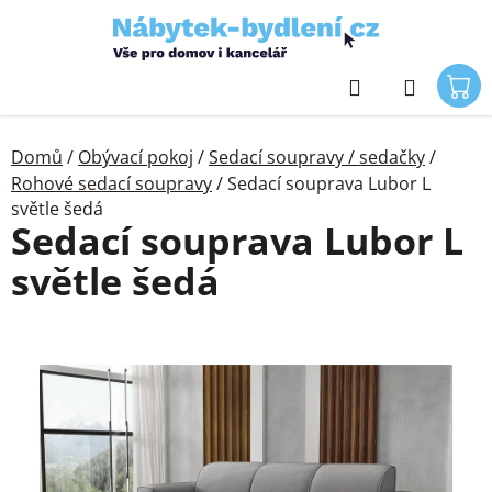
Přejít
na
obsah
Hledat
Domů
/
Obývací pokoj
/
Sedací soupravy / sedačky
/
Rohové sedací soupravy
/
Sedací souprava Lubor L
světle šedá
Sedací souprava Lubor L
světle šedá