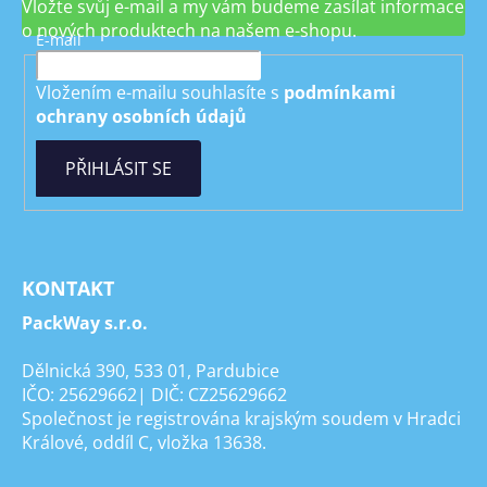
Vložte svůj e-mail a my vám budeme zasílat informace
o nových produktech na našem e-shopu.
E-mail
Vložením e-mailu souhlasíte s
podmínkami
ochrany osobních údajů
PŘIHLÁSIT SE
KONTAKT
PackWay s.r.o.
Dělnická 390, 533 01, Pardubice
IČO: 25629662| DIČ: CZ25629662
Společnost je registrována krajským soudem v Hradci
Králové, oddíl C, vložka 13638.