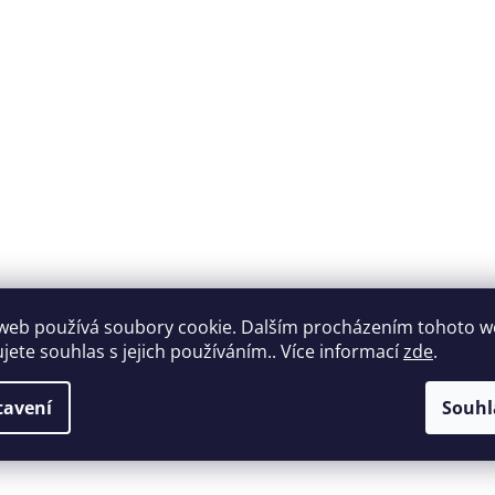
Široký výběr
Perfektní
web používá soubory cookie. Dalším procházením tohoto 
nábytku za roz
ujete souhlas s jejich používáním.. Více informací
zde
.
zákaznická podpora
ceny
tavení
Souhl