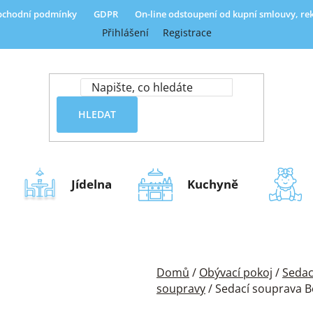
chodní podmínky
GDPR
On-line odstoupení od kupní smlouvy, r
Přihlášení
Registrace
HLEDAT
Jídelna
Kuchyně
Domů
/
Obývací pokoj
/
Sedac
soupravy
/
Sedací souprava Bo