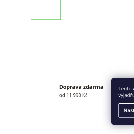
Doprava zdarma
Tento 
vyjadř
od 11 990 Kč
Nas