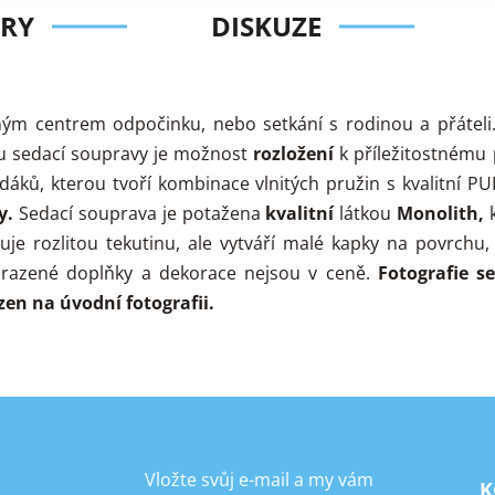
RY
DISKUZE
ným centrem odpočinku, nebo setkání s rodinou a přáteli.
ou sedací soupravy je možnost
rozložení
k příležitostnému 
sedáků, kterou tvoří kombinace vlnitých pružin s kvalitní 
y.
Sedací souprava je potažena
kvalitní
látkou
Monolith,
k
je rozlitou tekutinu, ale vytváří malé kapky na povrchu
razené doplňky a dekorace nejsou v ceně.
Fotografie se
zen na úvodní fotografii.
Vložte svůj e-mail a my vám
K