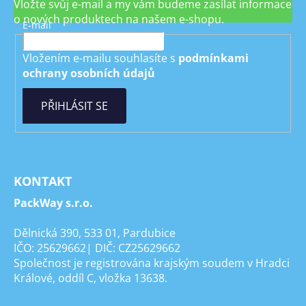
Vložte svůj e-mail a my vám budeme zasílat informace
o nových produktech na našem e-shopu.
E-mail
Vložením e-mailu souhlasíte s
podmínkami
ochrany osobních údajů
PŘIHLÁSIT SE
KONTAKT
PackWay s.r.o.
Dělnická 390, 533 01, Pardubice
IČO: 25629662| DIČ: CZ25629662
Společnost je registrována krajským soudem v Hradci
Králové, oddíl C, vložka 13638.