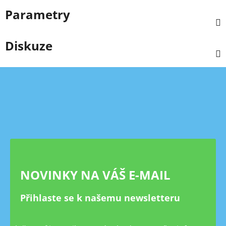
Parametry
Diskuze
Z
á
p
a
t
í
NOVINKY NA VÁŠ E-MAIL
Přihlaste se k našemu newsletteru