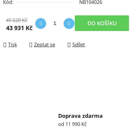
Kód:
NB104026
45 620 Kč
DO KOŠÍKU
43 931 Kč
Měrná cena:
Tisk
Zeptat se
Sdílet
Doprava zdarma
od 11 990 Kč