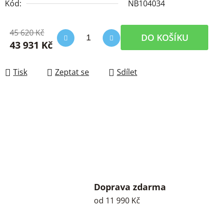
Kód:
NB104034
45 620 Kč
DO KOŠÍKU
43 931 Kč
Měrná cena:
Tisk
Zeptat se
Sdílet
Doprava zdarma
od 11 990 Kč