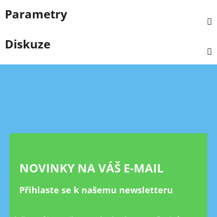
Parametry
Diskuze
Z
á
p
a
t
í
NOVINKY NA VÁŠ E-MAIL
Přihlaste se k našemu newsletteru