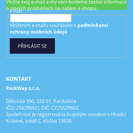
Vložte svůj e-mail a my vám budeme zasílat informace
o nových produktech na našem e-shopu.
E-mail
Vložením e-mailu souhlasíte s
podmínkami
ochrany osobních údajů
PŘIHLÁSIT SE
KONTAKT
PackWay s.r.o.
Dělnická 390, 533 01, Pardubice
IČO: 25629662| DIČ: CZ25629662
Společnost je registrována krajským soudem v Hradci
Králové, oddíl C, vložka 13638.