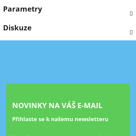
Parametry
Diskuze
Z
á
p
a
t
í
NOVINKY NA VÁŠ E-MAIL
Přihlaste se k našemu newsletteru