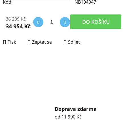
Kód:
NB104047
36 299 Kč
DO KOŠÍKU
34 954 Kč
Měrná cena:
Tisk
Zeptat se
Sdílet
Doprava zdarma
od 11 990 Kč