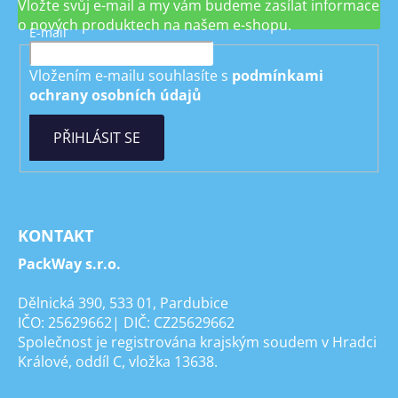
Vložte svůj e-mail a my vám budeme zasílat informace
o nových produktech na našem e-shopu.
E-mail
Vložením e-mailu souhlasíte s
podmínkami
ochrany osobních údajů
PŘIHLÁSIT SE
KONTAKT
PackWay s.r.o.
Dělnická 390, 533 01, Pardubice
IČO: 25629662| DIČ: CZ25629662
Společnost je registrována krajským soudem v Hradci
Králové, oddíl C, vložka 13638.