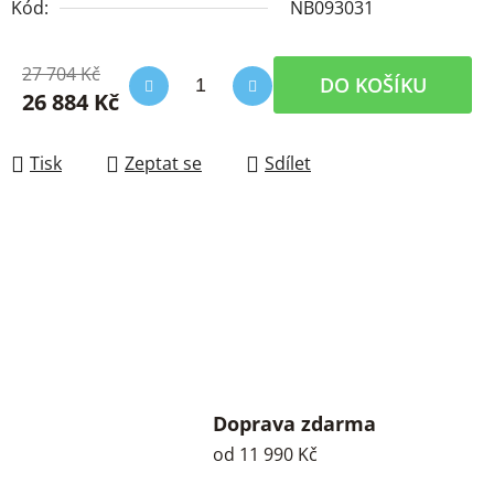
Kód:
NB093031
27 704 Kč
DO KOŠÍKU
26 884 Kč
Měrná cena:
Tisk
Zeptat se
Sdílet
Doprava zdarma
od 11 990 Kč