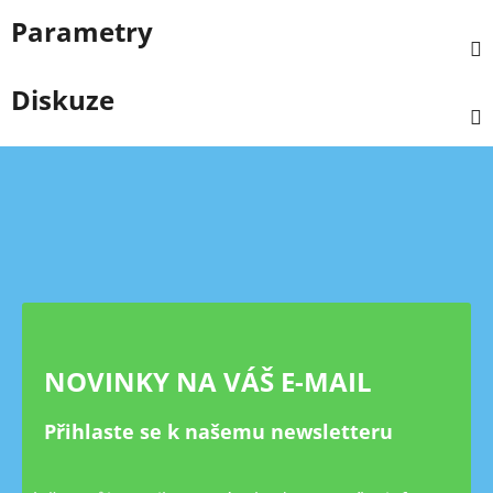
Parametry
Diskuze
Z
á
p
a
t
í
NOVINKY NA VÁŠ E-MAIL
Přihlaste se k našemu newsletteru