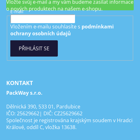
Vložte svůj e-mail a my vám budeme zasílat informace
o nových produktech na našem e-shopu.
E-mail
Vložením e-mailu souhlasíte s
podmínkami
ochrany osobních údajů
PŘIHLÁSIT SE
KONTAKT
PackWay s.r.o.
Dělnická 390, 533 01, Pardubice
IČO: 25629662| DIČ: CZ25629662
Společnost je registrována krajským soudem v Hradci
Králové, oddíl C, vložka 13638.