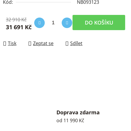
Kód:
NB093123
32 910 Kč
DO KOŠÍKU
31 691 Kč
Měrná cena:
Tisk
Zeptat se
Sdílet
Doprava zdarma
od 11 990 Kč