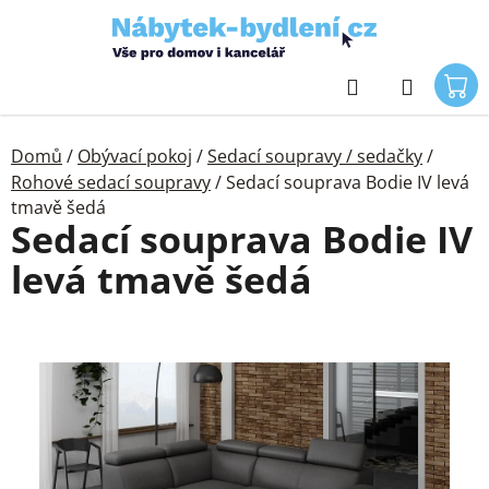
Přejít
na
obsah
Hledat
Domů
/
Obývací pokoj
/
Sedací soupravy / sedačky
/
Rohové sedací soupravy
/
Sedací souprava Bodie IV levá
tmavě šedá
Sedací souprava Bodie IV
levá tmavě šedá