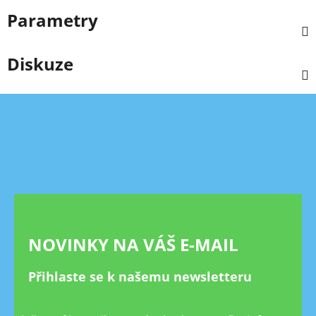
Parametry
Diskuze
Z
á
p
a
t
í
NOVINKY NA VÁŠ E-MAIL
Přihlaste se k našemu newsletteru