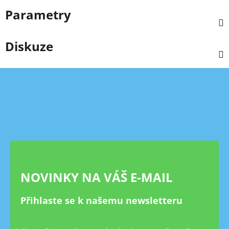
Parametry
Diskuze
Z
á
p
a
t
í
NOVINKY NA VÁŠ E-MAIL
Přihlaste se k našemu newsletteru