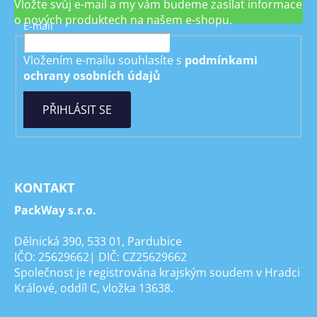
Vložte svůj e-mail a my vám budeme zasílat informace
o nových produktech na našem e-shopu.
E-mail
Vložením e-mailu souhlasíte s
podmínkami
ochrany osobních údajů
PŘIHLÁSIT SE
KONTAKT
PackWay s.r.o.
Dělnická 390, 533 01, Pardubice
IČO: 25629662| DIČ: CZ25629662
Společnost je registrována krajským soudem v Hradci
Králové, oddíl C, vložka 13638.