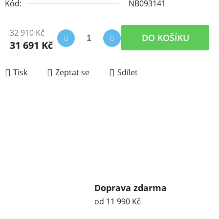
Kód:
NB093141
32 910 Kč
DO KOŠÍKU
31 691 Kč
Měrná cena:
Tisk
Zeptat se
Sdílet
Doprava zdarma
od 11 990 Kč