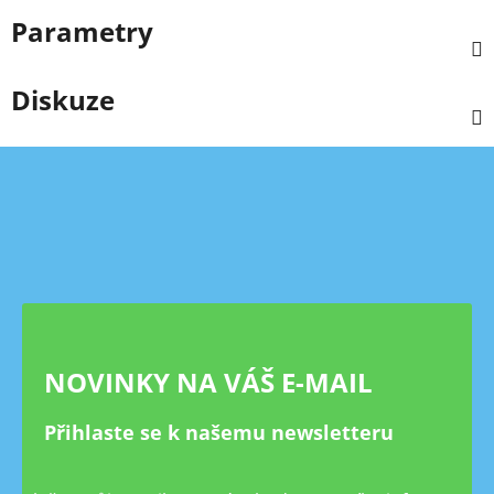
Parametry
Diskuze
Z
á
p
a
t
í
NOVINKY NA VÁŠ E-MAIL
Přihlaste se k našemu newsletteru