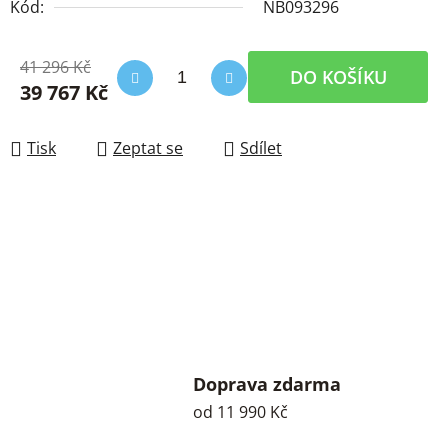
Kód:
NB093296
41 296 Kč
DO KOŠÍKU
39 767 Kč
Měrná cena:
Tisk
Zeptat se
Sdílet
Doprava zdarma
od 11 990 Kč