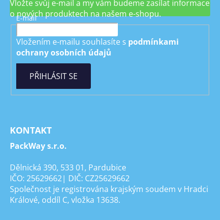
Vložte svůj e-mail a my vám budeme zasílat informace
o nových produktech na našem e-shopu.
E-mail
Vložením e-mailu souhlasíte s
podmínkami
ochrany osobních údajů
PŘIHLÁSIT SE
KONTAKT
PackWay s.r.o.
Dělnická 390, 533 01, Pardubice
IČO: 25629662| DIČ: CZ25629662
Společnost je registrována krajským soudem v Hradci
Králové, oddíl C, vložka 13638.