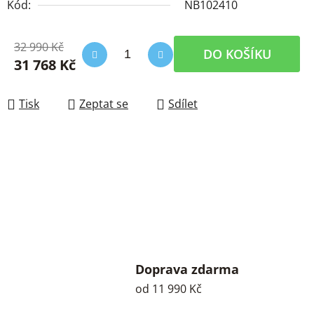
Kód:
NB102410
32 990 Kč
DO KOŠÍKU
31 768 Kč
Měrná cena:
Tisk
Zeptat se
Sdílet
Doprava zdarma
od 11 990 Kč