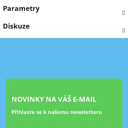
Parametry
Diskuze
Z
á
p
a
t
í
NOVINKY NA VÁŠ E-MAIL
Přihlaste se k našemu newsletteru