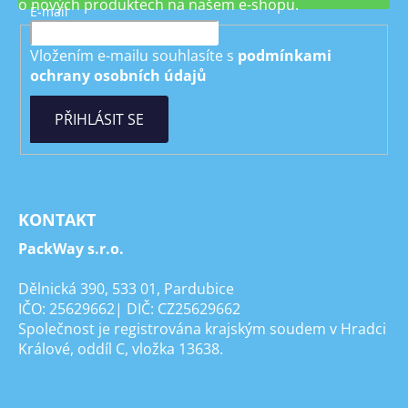
o nových produktech na našem e-shopu.
E-mail
Vložením e-mailu souhlasíte s
podmínkami
ochrany osobních údajů
PŘIHLÁSIT SE
KONTAKT
PackWay s.r.o.
Dělnická 390, 533 01, Pardubice
IČO: 25629662| DIČ: CZ25629662
Společnost je registrována krajským soudem v Hradci
Králové, oddíl C, vložka 13638.