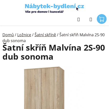
Přejít
na
obsah
Hledat
Domů
/
Ložnice
/
Šatní skříně
/
Šatní skříň Malvína 2S-90
dub sonoma
Šatní skříň Malvína 2S-90
dub sonoma