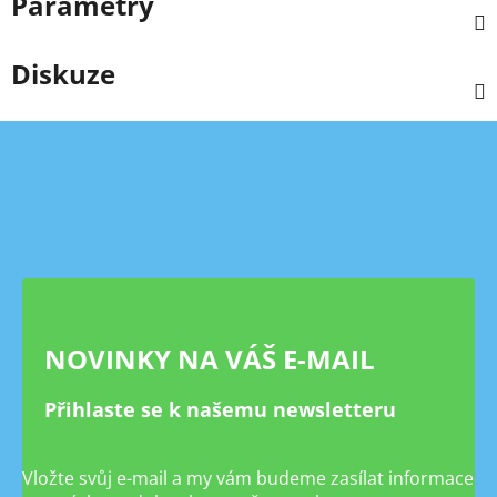
Parametry
Diskuze
Z
á
p
a
t
í
NOVINKY NA VÁŠ E-MAIL
Přihlaste se k našemu newsletteru
Vložte svůj e-mail a my vám budeme zasílat informace