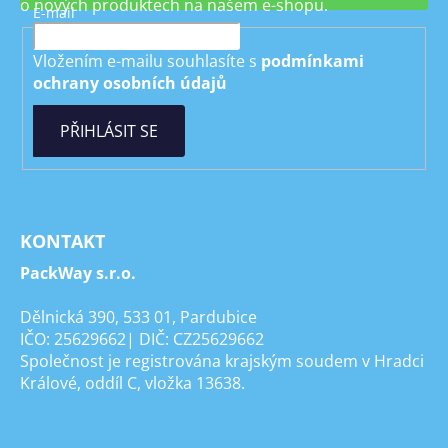
o nových produktech na našem e-shopu.
E-mail
Vložením e-mailu souhlasíte s
podmínkami
ochrany osobních údajů
PŘIHLÁSIT SE
KONTAKT
PackWay s.r.o.
Dělnická 390, 533 01, Pardubice
IČO: 25629662| DIČ: CZ25629662
Společnost je registrována krajským soudem v Hradci
Králové, oddíl C, vložka 13638.