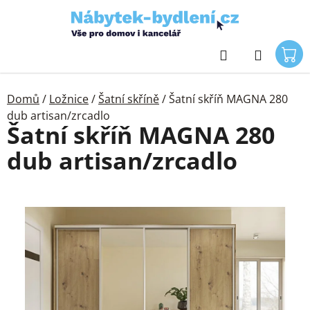
Přejít
na
obsah
Hledat
Domů
/
Ložnice
/
Šatní skříně
/
Šatní skříň MAGNA 280
dub artisan/zrcadlo
Šatní skříň MAGNA 280
dub artisan/zrcadlo