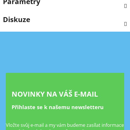
Parametry
Diskuze
Z
á
p
a
t
í
NOVINKY NA VÁŠ E-MAIL
Přihlaste se k našemu newsletteru
Vložte svůj e-mail a my vám budeme zasílat informace